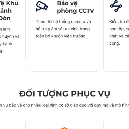
Vệ Khu
Bảo vệ
Sảnh
phòng CCTV
 Đón
Theo dõi hệ thống camera và
Kiểm tra đ
hỗ trợ giám sát an ninh trong
học tập, s
n làm
toàn bộ khuôn viên trường.
chất và c
ụ huynh và
cộng.
ng hành
g.
ĐỐI TƯỢNG PHỤC VỤ
 vụ bảo vệ cho nhiều loại hình cơ sở giáo dục với quy mô và mô hìn