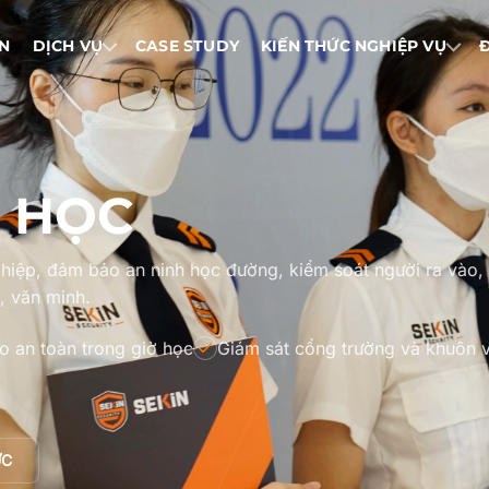
IN
DỊCH VỤ
CASE STUDY
KIẾN THỨC NGHIỆP VỤ
 HỌC
hiệp, đảm bảo an ninh học đường, kiểm soát người ra vào,
, văn minh.
 an toàn trong giờ học
Giám sát cổng trường và khuôn v
ỰC