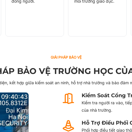
đông người.
môi trường giáo dục.
GIẢI PHÁP BẢO VỆ
PHÁP BẢO VỆ TRƯỜNG HỌC CỦA
diện, kết hợp giữa kiểm soát an ninh, hỗ trợ nhà trường và bảo đảm 
Kiểm Soát Cổng T
Kiểm tra người ra vào, ti
của nhà trường.
Hỗ Trợ Điều Phối 
Phối hợp điều tiết giao t