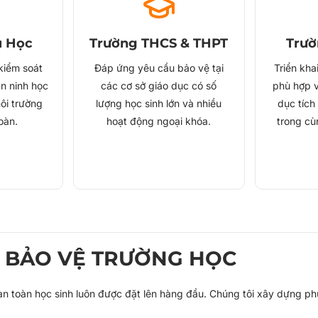
u Học
Trường THCS & THPT
Trườ
kiểm soát
Đáp ứng yêu cầu bảo vệ tại
Triển kh
n ninh học
các cơ sở giáo dục có số
phù hợp v
ôi trường
lượng học sinh lớn và nhiều
dục tích
oàn.
hoạt động ngoại khóa.
trong cù
I BẢO VỆ TRƯỜNG HỌC
 an toàn học sinh luôn được đặt lên hàng đầu. Chúng tôi xây dựng p