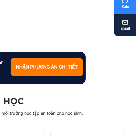
Zalo
Zalo
Email
Email
nh
NHẬN PHƯƠNG ÁN CHI TIẾT
G HỌC
 môi trường học tập an toàn cho học sinh.