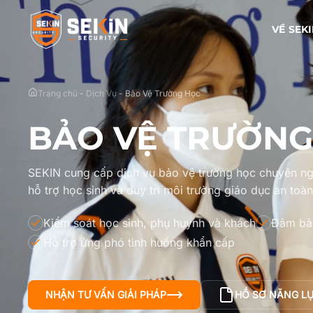
VỀ SEK
Trang chủ
-
Dịch Vụ
-
Bảo Vệ Trường Học
BẢO VỆ TRƯỜNG
SEKIN cung cấp dịch vụ bảo vệ trường học chuyên ng
hỗ trợ học sinh và duy trì môi trường giáo dục an toàn
Kiểm soát học sinh, phụ huynh và khách
Đảm bảo
Hỗ trợ ứng phó tình huống khẩn cấp
NHẬN TƯ VẤN GIẢI PHÁP
HỒ SƠ NĂNG L