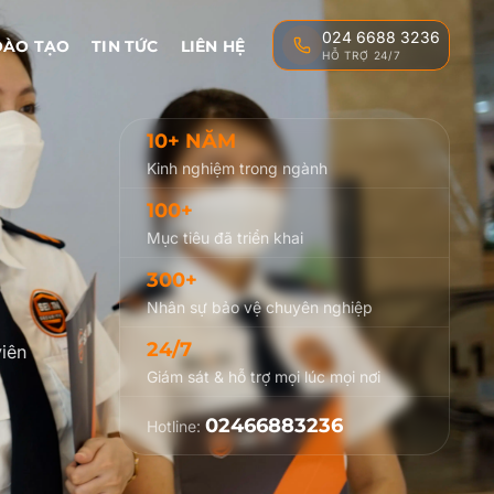
024 6688 3236
ĐÀO TẠO
TIN TỨC
LIÊN HỆ
HỖ TRỢ 24/7
10+ NĂM
Kinh nghiệm trong ngành
100+
Mục tiêu đã triển khai
300+
Nhân sự bảo vệ chuyên nghiệp
24/7
iên
Giám sát & hỗ trợ mọi lúc mọi nơi
02466883236
Hotline: