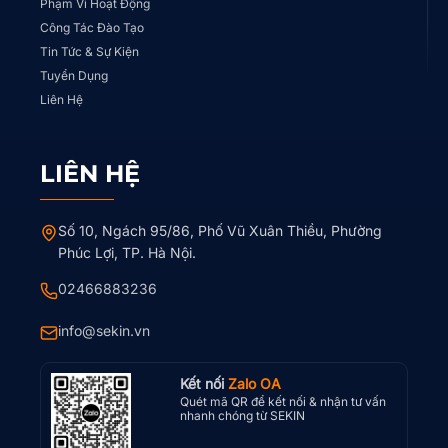
Phạm Vi Hoạt Động
Công Tác Đào Tạo
Tin Tức & Sự Kiện
Tuyển Dụng
Liên Hệ
LIÊN HỆ
Số 10, Ngách 95/86, Phố Vũ Xuân Thiều, Phường
Phúc Lợi, TP. Hà Nội.
02466883236
info@sekin.vn
Kết nối
Zalo OA
Quét mã QR để kết nối & nhận tư vấn
nhanh chóng từ SEKIN