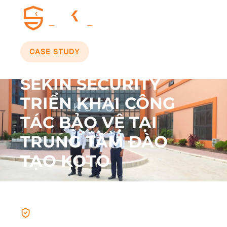
CASE STUDY
SEKIN SECURITY
TRIỂN KHAI CÔNG
TÁC BẢO VỆ TẠI
TRUNG TÂM ĐÀO
TẠO KOTO
Phật Tích, Bắc Ninh
Kiểm soát phương tiện 24/7 tại các
cổng