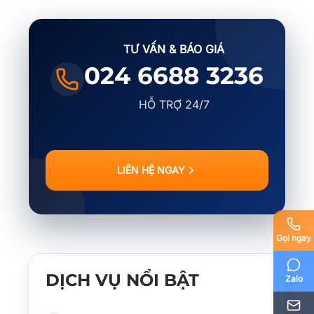
TƯ VẤN & BÁO GIÁ
024 6688 3236
HỖ TRỢ 24/7
LIÊN HỆ NGAY
Gọi ngay
DỊCH VỤ NỔI BẬT
Zalo