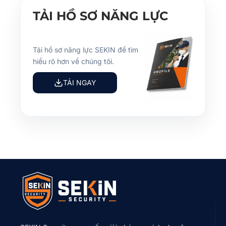
TẢI HỒ SƠ NĂNG LỰC
Tải hồ sơ năng lực SEKIN để tìm
hiểu rõ hơn về chúng tôi.
TẢI NGAY