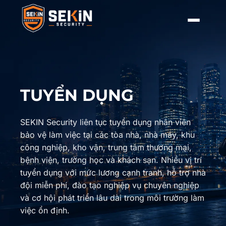
TUYỂN DỤNG
SEKIN Security liên tục tuyển dụng nhân viên
bảo vệ làm việc tại các tòa nhà, nhà máy, khu
công nghiệp, kho vận, trung tâm thương mại,
bệnh viện, trường học và khách sạn. Nhiều vị trí
tuyển dụng với mức lương cạnh tranh, hỗ trợ nhà
đội miễn phí, đào tạo nghiệp vụ chuyên nghiệp
và cơ hội phát triển lâu dài trong môi trường làm
việc ổn định.