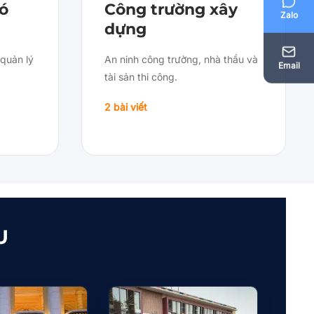
ó
Công trường xây
Zalo
dựng
quản lý
An ninh công trường, nhà thầu và
Email
tài sản thi công.
2 bài viết
U