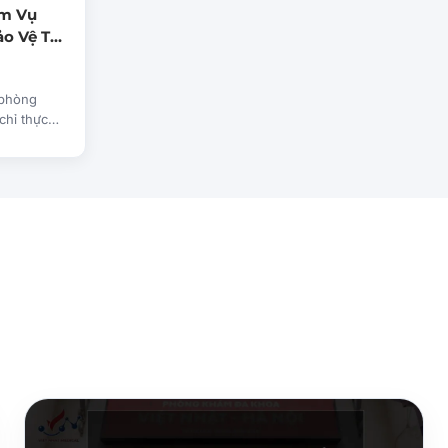
ệm Vụ
o Vệ Tại
Khoa
 phòng
chỉ thực