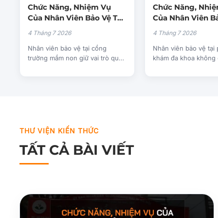
Chức Năng, Nhiệm Vụ
Chức Năng, Nhi
Của Nhân Viên Bảo Vệ Tại
Của Nhân Viên Bả
Vị Trí Cổng Trường Mầm
Phòng Khám Đa 
4 Tháng 7 2026
4 Tháng 7 2026
Non
Nhân viên bảo vệ tại cổng
Nhân viên bảo vệ tại
trường mầm non giữ vai trò quan
khám đa khoa không 
trọng trong việc…
hiện nhiệm vụ giữ…
THƯ VIỆN KIẾN THỨC
TẤT CẢ BÀI VIẾT