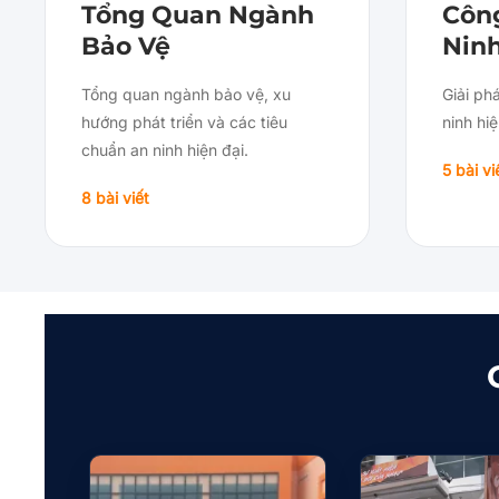
Tổng Quan Ngành
Côn
Bảo Vệ
Nin
Tổng quan ngành bảo vệ, xu
Giải ph
hướng phát triển và các tiêu
ninh hiệ
chuẩn an ninh hiện đại.
5 bài vi
8 bài viết