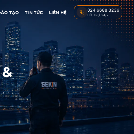
024 6688 3236
ĐÀO TẠO
TIN TỨC
LIÊN HỆ
HỖ TRỢ 24/7
 &