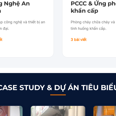
g Nghệ An
PCCC & Ứng ph
h
khẩn cấp
áp công nghệ và thiết bị an
Phòng cháy chữa cháy và 
n đại.
tình huống khẩn cấp.
ết
3 bài viết
CASE STUDY & DỰ ÁN TIÊU BIỂ