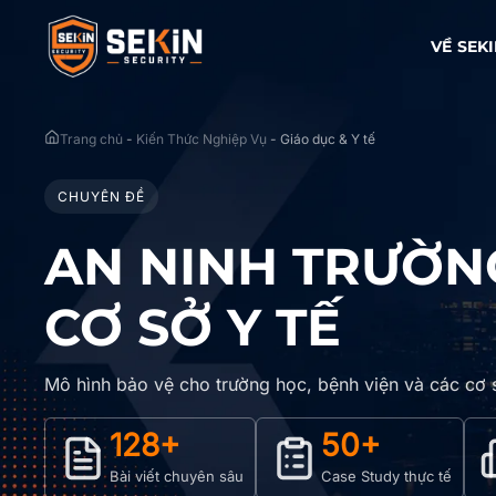
VỀ SEK
Trang chủ
-
Kiến Thức Nghiệp Vụ
-
Giáo dục & Y tế
CHUYÊN ĐỀ
AN NINH TRƯỜNG
CƠ SỞ Y TẾ
Mô hình bảo vệ cho trường học, bệnh viện và các cơ s
128+
50+
Bài viết chuyên sâu
Case Study thực tế