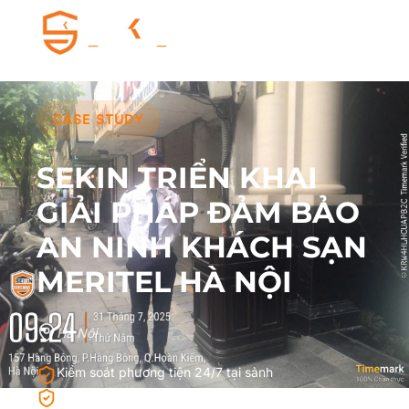
CASE STUDY
SEKIN TRIỂN KHAI
GIẢI PHÁP ĐẢM BẢO
AN NINH KHÁCH SẠN
MERITEL HÀ NỘI
Hà Nội
Kiểm soát phương tiện 24/7 tại sảnh
Bảo vệ xuất nhập hàng hóa giá trị cao