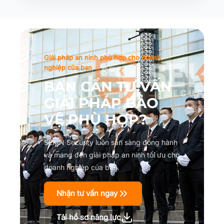
Giải pháp an ninh phù hợp cho doanh
nghiệp của bạn
BẠN CẦN TƯ VẤN
GIẢI PHÁP BẢO
VỆ PHÙ HỢP?
SEKIN Security luôn sẵn sàng đồng hành
và mang đến giải pháp an ninh tối ưu cho
doanh nghiệp của bạn.
Nhận tư vấn ngay
Tải hồ sơ năng lực