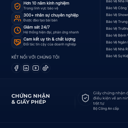
Bảo Vệ Nhà H
Hơn 10 năm kinh nghiệm
Bảo Vệ Công 
Trong lĩnh vực bảo vệ
300+ nhân sự chuyên nghiệp
Bảo Vệ Show
Được đào tạo bài bản
Bảo Vệ Trung
Giám sát 24/7
Bảo Vệ Trườn
Hệ thống hiện đại, phản ứng nhanh
Bảo Vệ Bệnh 
Cam kết uy tín & chất lượng
Bảo Vệ Ngân
Đối tác tin cậy của doanh nghiệp
Bảo Vệ Nhà R
Bảo Vệ Sự Ki
KẾT NỐI VỚI CHÚNG TÔI
Giấy chứng nhận 
CHỨNG NHẬN
điều kiện về an ni
& GIẤY PHÉP
trật tự
Bộ Công An cấp