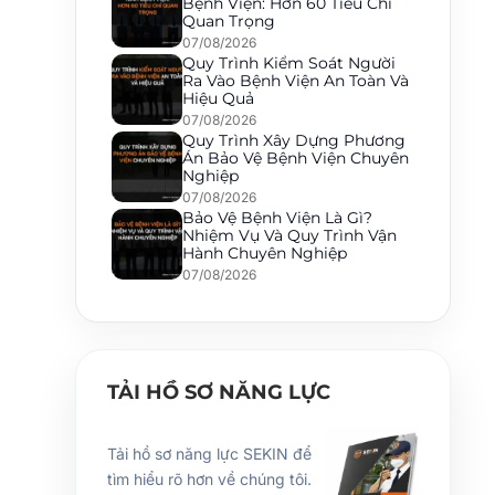
Bệnh Viện: Hơn 60 Tiêu Chí
Quan Trọng
07/08/2026
Quy Trình Kiểm Soát Người
Ra Vào Bệnh Viện An Toàn Và
Hiệu Quả
07/08/2026
Quy Trình Xây Dựng Phương
Án Bảo Vệ Bệnh Viện Chuyên
Nghiệp
07/08/2026
Bảo Vệ Bệnh Viện Là Gì?
Nhiệm Vụ Và Quy Trình Vận
Hành Chuyên Nghiệp
07/08/2026
TẢI HỒ SƠ NĂNG LỰC
Tải hồ sơ năng lực SEKIN để
tìm hiểu rõ hơn về chúng tôi.