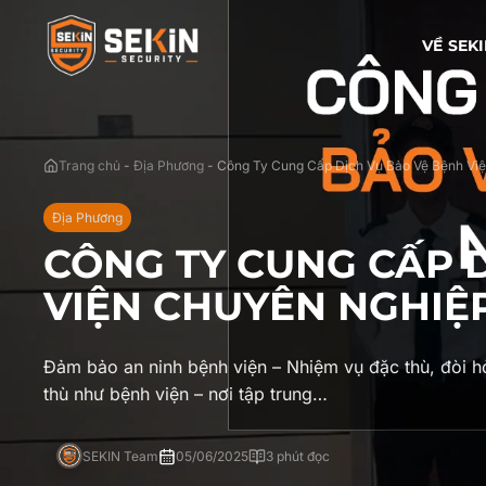
VỀ SEK
Trang chủ
-
Địa Phương
-
Công Ty Cung Cấp Dịch Vụ Bảo Vệ Bệnh Việ
Địa Phương
CÔNG TY CUNG CẤP 
VIỆN CHUYÊN NGHIỆP
Đảm bảo an ninh bệnh viện – Nhiệm vụ đặc thù, đòi 
thù như bệnh viện – nơi tập trung…
SEKIN Team
05/06/2025
3 phút đọc