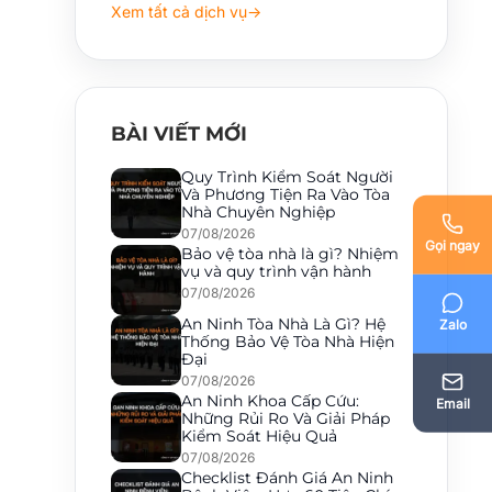
Xem tất cả dịch vụ
→
BÀI VIẾT MỚI
Quy Trình Kiểm Soát Người
Và Phương Tiện Ra Vào Tòa
Nhà Chuyên Nghiệp
07/08/2026
Gọi ngay
Bảo vệ tòa nhà là gì? Nhiệm
vụ và quy trình vận hành
07/08/2026
An Ninh Tòa Nhà Là Gì? Hệ
Zalo
Thống Bảo Vệ Tòa Nhà Hiện
Đại
07/08/2026
An Ninh Khoa Cấp Cứu:
Email
Những Rủi Ro Và Giải Pháp
Kiểm Soát Hiệu Quả
07/08/2026
Checklist Đánh Giá An Ninh