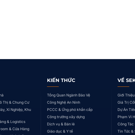
KIẾN THỨC
VỀ SE
hà
Tổng Quan Ngành Bảo Vệ
Giới Thiệu
ô Thị & Chung Cư
Công Nghệ An Ninh
Giá Trị Cố
áy, Xí Nghiệp, Khu
PCCC & Ứng phó khẩn cấp
Dự Án Tiê
Công trường xây dựng
Phạm Vi 
àng & Logistics
Dịch vụ & Bán lẻ
Công Tác
room & Cửa Hàng
Giáo dục & Y tế
Tin Tức &