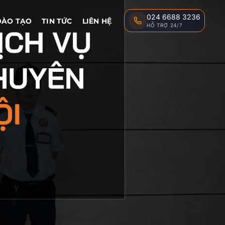
024 6688 3236
ĐÀO TẠO
TIN TỨC
LIÊN HỆ
HỖ TRỢ 24/7