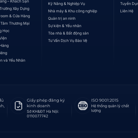
àng – Khách Sạn
Kỹ Năng & Nghiệp Vụ
Tuyển Dụ
Trường Xây Dựng
Nhà máy & Khu công nghiệp
Liên Hệ
room & Cửa Hàng
Quản trị an ninh
 Tâm Thương Mại
Sự kiện & Yếu nhân
g Học
Tòa nhà & Bất động sản
Viện
Tư Vấn Dịch Vụ Bảo Vệ
 Hàng
iêng
ện và Yếu Nhân
đủ
Giấy phép đăng ký
ISO 9001:2015
nh,
kinh doanh
Hệ thống quản lý chất
lượng
Sở KH&ĐT Hà Nội:
0110077742