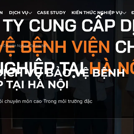
IN
DỊCH VỤ
CASE STUDY
KIẾN THỨC NGHIỆP VỤ
n Chuyên Nghiệp Tại Hà Nội
DỊCH VỤ BẢO VỆ BỆNH
 TẠI HÀ NỘI
hỏi chuyên môn cao Trong môi trường đặc