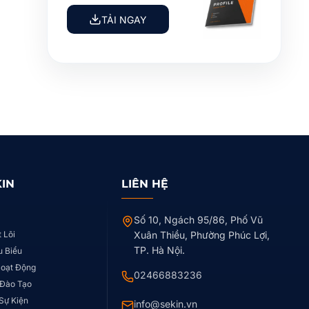
TẢI NGAY
KIN
LIÊN HỆ
Số 10, Ngách 95/86, Phố Vũ
t Lõi
Xuân Thiều, Phường Phúc Lợi,
TP. Hà Nội.
u Biểu
Hoạt Động
02466883236
 Đào Tạo
 Sự Kiện
info@sekin.vn