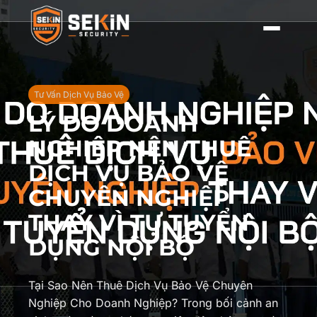
Tư Vấn Dịch Vụ Bảo Vệ
LÝ DO DOANH
NGHIỆP NÊN THUÊ
DỊCH VỤ BẢO VỆ
CHUYÊN NGHIỆP
THAY VÌ TỰ TUYỂN
DỤNG NỘI BỘ
Tại Sao Nên Thuê Dịch Vụ Bảo Vệ Chuyên
Nghiệp Cho Doanh Nghiệp? Trong bối cảnh an