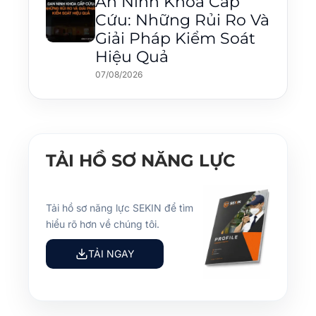
An Ninh Khoa Cấp
Cứu: Những Rủi Ro Và
Giải Pháp Kiểm Soát
Hiệu Quả
07/08/2026
TẢI HỒ SƠ NĂNG LỰC
Tải hồ sơ năng lực SEKIN để tìm
hiểu rõ hơn về chúng tôi.
TẢI NGAY