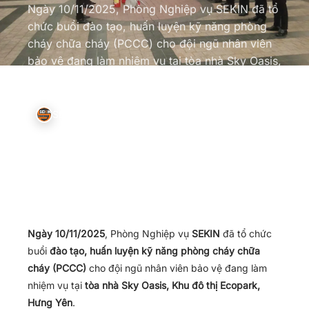
Ngày 10/11/2025, Phòng Nghiệp vụ SEKIN đã tổ
chức buổi đào tạo, huấn luyện kỹ năng phòng
cháy chữa cháy (PCCC) cho đội ngũ nhân viên
bảo vệ đang làm nhiệm vụ tại tòa nhà Sky Oasis,
Khu đô thị Ecopark, Hưng Yên. Buổi huấn…
SEKIN Team
11/11/2025
3 phút đọc
Ngày 10/11/2025
, Phòng Nghiệp vụ
SEKIN
đã tổ chức
buổi
đào tạo, huấn luyện kỹ năng phòng cháy chữa
cháy (PCCC)
cho đội ngũ nhân viên bảo vệ đang làm
nhiệm vụ tại
tòa nhà Sky Oasis, Khu đô thị Ecopark,
Hưng Yên
.