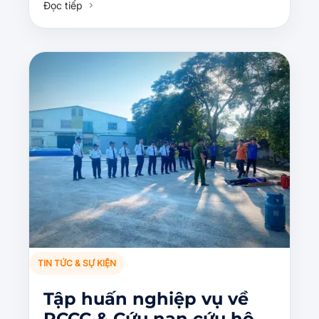
Đọc tiếp
TIN TỨC & SỰ KIỆN
Tập huấn nghiệp vụ về
PCCC & Cứu nạn cứu hộ