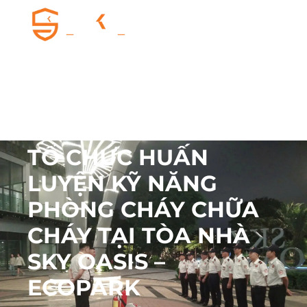
TIN TỨC & SỰ KIỆN
TỔ CHỨC HUẤN
LUYỆN KỸ NĂNG
PHÒNG CHÁY CHỮA
CHÁY TẠI TÒA NHÀ
SKY OASIS –
ECOPARK