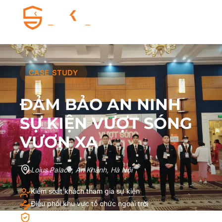
CASE STUDY
ĐẢM BẢO AN NINH
SỰ KIỆN VƯỢT SÓNG
VƯƠN XA
Loius Palace, An Khánh, Hà Nội
Kiểm soát khách tham gia sự kiện
Điều phối khu vực tổ chức ngoài trời
Đảm bảo an ninh chương trình