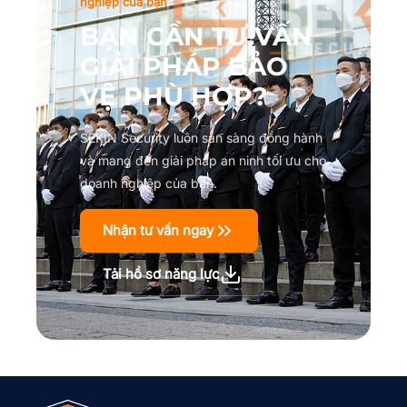
nghiệp của bạn
BẠN CẦN TƯ VẤN
GIẢI PHÁP BẢO
VỆ PHÙ HỢP?
SEKIN Security luôn sẵn sàng đồng hành
và mang đến giải pháp an ninh tối ưu cho
doanh nghiệp của bạn.
Nhận tư vấn ngay
Tải hồ sơ năng lực