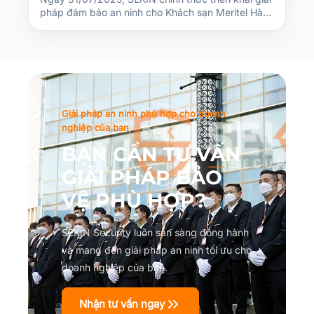
pháp đảm bảo an ninh cho Khách sạn Meritel Hà…
Giải pháp an ninh phù hợp cho doanh
nghiệp của bạn
BẠN CẦN TƯ VẤN
GIẢI PHÁP BẢO
VỆ PHÙ HỢP?
SEKIN Security luôn sẵn sàng đồng hành
và mang đến giải pháp an ninh tối ưu cho
doanh nghiệp của bạn.
Nhận tư vấn ngay