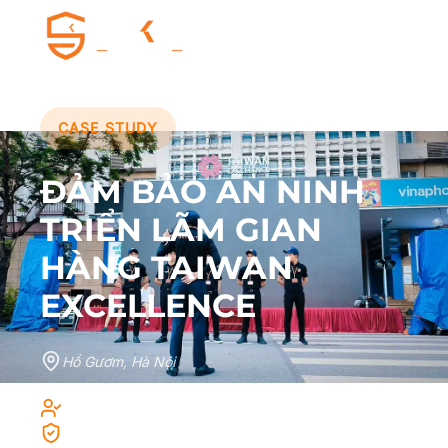
CASE STUDY
ĐẢM BẢO AN NINH
TRIỂN LÃM GIAN
HÀNG TAIWAN
EXCELLENCE
Hồ Gươm, Hà Nội
Kiểm soát khách tham quan triển lãm
Bảo vệ khu vực gian hàng