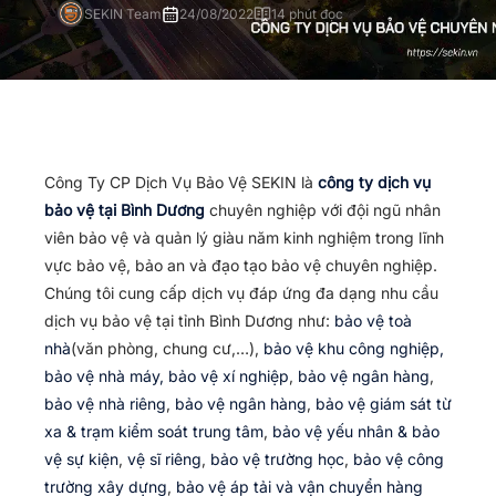
SEKIN Team
24/08/2022
14 phút đọc
Công Ty CP Dịch Vụ Bảo Vệ SEKIN là
công ty dịch vụ
bảo vệ tại Bình Dương
chuyên nghiệp với đội ngũ nhân
viên bảo vệ và quản lý giàu năm kinh nghiệm trong lĩnh
vực bảo vệ, bảo an và đạo tạo bảo vệ chuyên nghiệp.
Chúng tôi cung cấp dịch vụ đáp ứng đa dạng nhu cầu
dịch vụ bảo vệ tại tỉnh Bình Dương như:
bảo vệ toà
nhà
(văn phòng, chung cư,…),
bảo vệ khu công nghiệp,
bảo vệ nhà máy, bảo vệ xí nghiệp
,
bảo vệ ngân hàng
,
bảo vệ nhà riêng
,
bảo vệ ngân hàng
,
bảo vệ giám sát từ
xa & trạm kiểm soát trung tâm
,
bảo vệ yếu nhân & bảo
vệ sự kiện
,
vệ sĩ riêng
,
bảo vệ trường học
,
bảo vệ công
trường xây dựng
,
bảo vệ áp tải và vận chuyển hàng