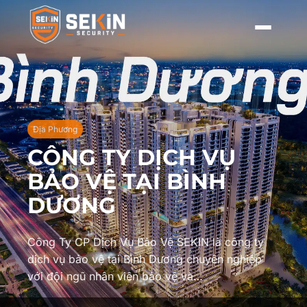
Địa Phương
CÔNG TY DỊCH VỤ
BẢO VỆ TẠI BÌNH
DƯƠNG
Công Ty CP Dịch Vụ Bảo Vệ SEKIN là công ty
dịch vụ bảo vệ tại Bình Dương chuyên nghiệp
với đội ngũ nhân viên bảo vệ và…