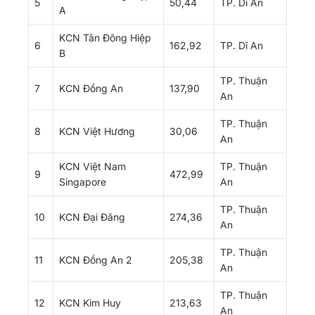
5
50,44
TP. Dĩ An
A
KCN Tân Đông Hiệp
6
162,92
TP. Dĩ An
B
TP. Thuận
7
KCN Đồng An
137,90
An
TP. Thuận
8
KCN Việt Hương
30,06
An
KCN Việt Nam
TP. Thuận
9
472,99
Singapore
An
TP. Thuận
10
KCN Đại Đăng
274,36
An
TP. Thuận
11
KCN Đồng An 2
205,38
An
TP. Thuận
12
KCN Kim Huy
213,63
An