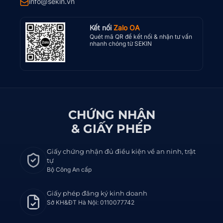
info@sekin.vn
Kết nối
Zalo OA
Quét mã QR để kết nối & nhận tư vấn
nhanh chóng từ SEKIN
CHỨNG NHẬN
& GIẤY PHÉP
Giấy chứng nhận đủ điều kiện về an ninh, trật
tự
Bộ Công An cấp
Giấy phép đăng ký kinh doanh
Sở KH&ĐT Hà Nội: 0110077742