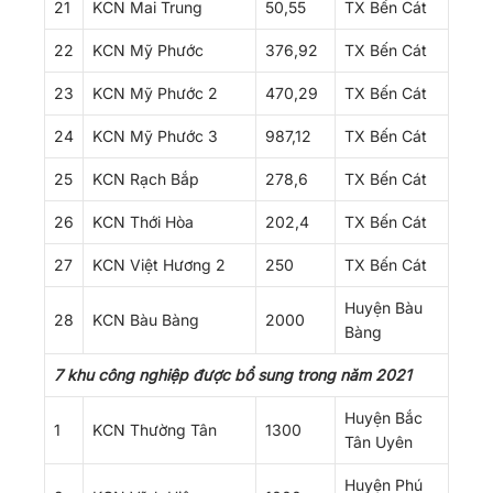
21
KCN Mai Trung
50,55
TX Bến Cát
22
KCN Mỹ Phước
376,92
TX Bến Cát
23
KCN Mỹ Phước 2
470,29
TX Bến Cát
24
KCN Mỹ Phước 3
987,12
TX Bến Cát
25
KCN Rạch Bắp
278,6
TX Bến Cát
26
KCN Thới Hòa
202,4
TX Bến Cát
27
KCN Việt Hương 2
250
TX Bến Cát
Huyện Bàu
28
KCN Bàu Bàng
2000
Bàng
7 khu công nghiệp được bổ sung trong năm 2021
Huyện Bắc
1
KCN Thường Tân
1300
Tân Uyên
Huyện Phú