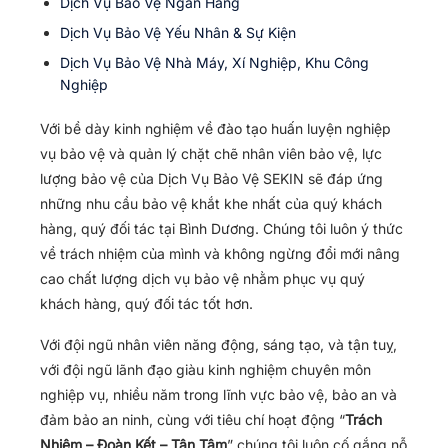
Dịch Vụ Bảo Vệ Ngân Hàng
Dịch Vụ Bảo Vệ Yếu Nhân & Sự Kiện
Dịch Vụ Bảo Vệ Nhà Máy, Xí Nghiệp, Khu Công
Nghiệp
Với bề dày kinh nghiệm về đào tạo huấn luyện nghiệp
vụ bảo vệ và quản lý chặt chẽ nhân viên bảo vệ, lực
lượng bảo vệ của Dịch Vụ Bảo Vệ SEKIN sẽ đáp ứng
những nhu cầu bảo vệ khắt khe nhất của quý khách
hàng, quý đối tác tại Bình Dương. Chúng tôi luôn ý thức
về trách nhiệm của mình và không ngừng đổi mới nâng
cao chất lượng dịch vụ bảo vệ nhằm phục vụ quý
khách hàng, quý đối tác tốt hơn.
Với đội ngũ nhân viên năng động, sáng tạo, và tận tuỵ,
với đội ngũ lãnh đạo giàu kinh nghiệm chuyên môn
nghiệp vụ, nhiều năm trong lĩnh vực bảo vệ, bảo an và
đảm bảo an ninh, cùng với tiêu chí hoạt động “
Trách
Nhiệm – Đoàn Kết – Tận Tâm
” chúng tôi luôn cố gắng nỗ