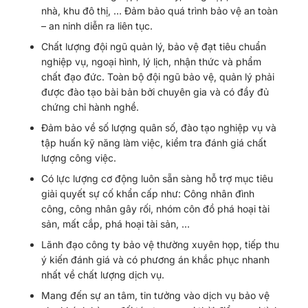
nhà, khu đô thị, … Đảm bảo quá trình bảo vệ an toàn
– an ninh diễn ra liên tục.
Chất lượng đội ngũ quản lý, bảo vệ đạt tiêu chuẩn
nghiệp vụ, ngoại hình, lý lịch, nhận thức và phẩm
chất đạo đức. Toàn bộ đội ngũ bảo vệ, quản lý phải
được đào tạo bài bản bởi chuyên gia và có đầy đủ
chứng chỉ hành nghề.
Đảm bảo về số lượng quân số, đào tạo nghiệp vụ và
tập huấn kỹ năng làm việc, kiểm tra đánh giá chất
lượng công việc.
Có lực lượng cơ động luôn sẵn sàng hỗ trợ mục tiêu
giải quyết sự cố khẩn cấp như: Công nhân đình
công, công nhân gây rối, nhóm côn đồ phá hoại tài
sản, mất cắp, phá hoại tài sản, …
Lãnh đạo công ty bảo vệ thường xuyên họp, tiếp thu
ý kiến đánh giá và có phương án khắc phục nhanh
nhất về chất lượng dịch vụ.
Mang đến sự an tâm, tin tưởng vào dịch vụ bảo vệ