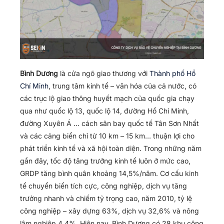
Bình Dương
là cửa ngõ giao thương với
Thành phố Hồ
Chí Minh
, trung tâm kinh tế – văn hóa của cả nước, có
các trục lộ giao thông huyết mạch của quốc gia chạy
qua như quốc lộ 13, quốc lộ 14, đường Hồ Chí Minh,
đường Xuyên Á … cách sân bay quốc tế Tân Sơn Nhất
và các cảng biển chỉ từ 10 km – 15 km… thuận lợi cho
phát triển kinh tế và xã hội toàn diện. Trong những năm
gần đây, tốc độ tăng trưởng kinh tế luôn ở mức cao,
GRDP tăng bình quân khoảng 14,5%/năm. Cơ cấu kinh
tế chuyển biến tích cực, công nghiệp, dịch vụ tăng
trưởng nhanh và chiếm tỷ trọng cao, năm 2010, tỷ lệ
công nghiệp – xây dựng 63%, dịch vụ 32,6% và nông
lâm nghiệp 4,4%. Hiện nay, Bình Dương có 28 khu công