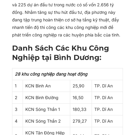
và 225 dự án đầu tư trong nước có số vốn 2.656 tỷ
đồng. Nhằm tăng sự thu hút đầu tư, địa phương này
đang tập trung hoàn thiện cơ sở hạ tầng kỹ thuật, đẩy
nhanh tiến độ thi công các khu công nghiệp mới để
phát triển công nghiệp ra các huyện phía bắc của tỉnh.
Danh Sách Các Khu Công
Nghiệp tại Bình Dương:
28 khu công nghiệp đang hoạt động
1
KCN Bình An
25,90
TP. Dĩ An
2
KCN Bình Đường
16,50
TP. Dĩ An
3
KCN Sóng Thần 1
180,33
TP. Dĩ An
4
KCN Sóng Thần 2
279,27
TP. Dĩ An
KCN Tân Đông Hiệp