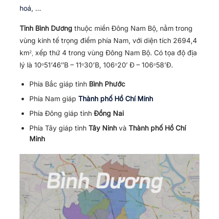
hoá
, …
Tỉnh Bình Dương
thuộc miền Đông Nam Bộ, nằm trong
vùng kinh tế trọng điểm phía Nam, với diện tích 2694,4
km
xếp thứ 4 trong vùng Đông Nam Bộ. Có tọa độ địa
2
,
lý là 10
51’46″B – 11
30’B, 106
20′ Đ – 106
58’Đ.
o
o
o
o
Phía Bắc giáp tỉnh
Bình Phước
Phía Nam giáp
Thành phố Hồ Chí Minh
Phía Đông giáp tỉnh
Đồng Nai
Phía Tây giáp tỉnh
Tây Ninh
và
Thành phố Hồ Chí
Minh