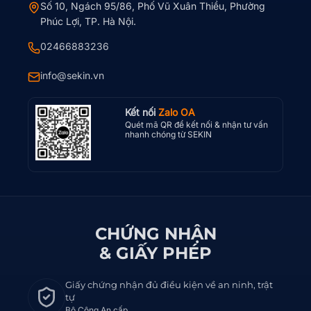
Số 10, Ngách 95/86, Phố Vũ Xuân Thiều, Phường
Phúc Lợi, TP. Hà Nội.
02466883236
info@sekin.vn
Kết nối
Zalo OA
Quét mã QR để kết nối & nhận tư vấn
nhanh chóng từ SEKIN
CHỨNG NHẬN
& GIẤY PHÉP
Giấy chứng nhận đủ điều kiện về an ninh, trật
tự
Bộ Công An cấp