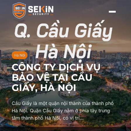
Hà Nội
CÔNG TY DỊCH VỤ
BẢO VỆ TẠI CẦU
GIẤY, HÀ NỘI
Cầu Giấy là một quận nội thành của thành phố
Hà Nội. Quận Cầu Giấy nằm ở phía tây trung
tâm thành phố Hà Nội, có vị trí…