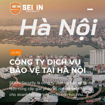
Hà Nội
CÔNG TY DỊCH VỤ
BẢO VỆ TẠI HÀ NỘI
SEKIN Security là công ty dịch vụ bảo vệ tại Hà
Nội, cung cấp giải pháp an ninh chuyên nghiệp
cho doanh nghiệp trên nhiều lĩnh vực như…