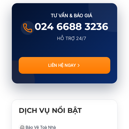
TƯ VẤN & BÁO GIÁ
024 6688 3236
HỖ TRỢ 24/7
LIÊN HỆ NGAY
DỊCH VỤ NỔI BẬT
Bảo Vệ Toà Nhà