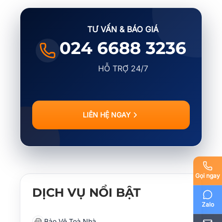
TƯ VẤN & BÁO GIÁ
024 6688 3236
HỖ TRỢ 24/7
LIÊN HỆ NGAY
Gọi ngay
DỊCH VỤ NỔI BẬT
Zalo
Bảo Vệ Toà Nhà