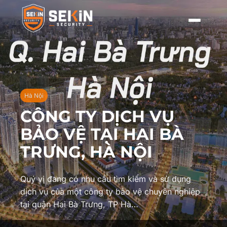
Hà Nội
CÔNG TY DỊCH VỤ
BẢO VỆ TẠI HAI BÀ
TRƯNG, HÀ NỘI
Quý vị đang có nhu cầu tìm kiếm và sử dụng
dịch vụ của một công ty bảo vệ chuyên nghiệp
tại quận Hai Bà Trưng, TP Hà…