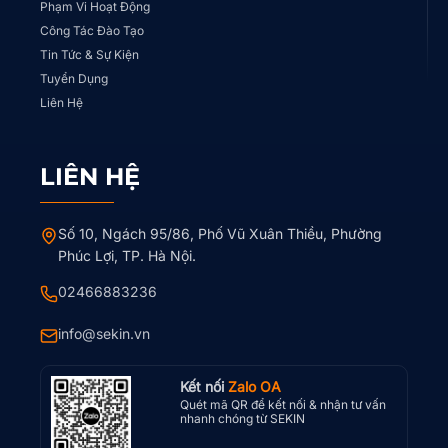
Phạm Vi Hoạt Động
Công Tác Đào Tạo
Tin Tức & Sự Kiện
Tuyển Dụng
Liên Hệ
LIÊN HỆ
Số 10, Ngách 95/86, Phố Vũ Xuân Thiều, Phường
Phúc Lợi, TP. Hà Nội.
02466883236
info@sekin.vn
Kết nối
Zalo OA
Quét mã QR để kết nối & nhận tư vấn
nhanh chóng từ SEKIN