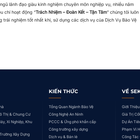
ội ngũ lãnh đạo giàu kinh nghiệm chuyên môn nghiệp vụ, nhiều năm
êu chí hoạt động “
Trách Nhiệm – Đoàn Kết – Tận Tâm
” chúng tôi luôn
 trải nghiệm tốt nhất khi, sử dụng các dịch vụ của Dịch Vụ Bảo Vệ
KIẾN THỨC
VỀ SE
hà
Tổng Quan Ngành Bảo Vệ
Giới Thiệu
ô Thị & Chung Cư
Công Nghệ An Ninh
Giá Trị Cố
áy, Xí Nghiệp, Khu
PCCC & Ứng phó khẩn cấp
Dự Án Tiê
Công trường xây dựng
Phạm Vi 
Trường Xây Dựng
Dịch vụ & Bán lẻ
Công Tác