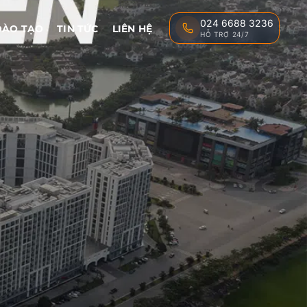
024 6688 3236
ĐÀO TẠO
TIN TỨC
LIÊN HỆ
HỖ TRỢ 24/7