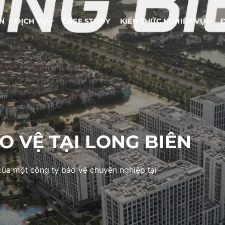
IN
DỊCH VỤ
CASE STUDY
KIẾN THỨC NGHIỆP VỤ
iên
O VỆ TẠI LONG BIÊN
của một công ty bảo vệ chuyên nghiệp tại