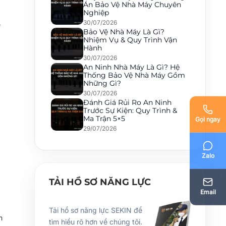
Án Bảo Vệ Nhà Máy Chuyên
Nghiệp
30/07/2026
e
Bảo Vệ Nhà Máy Là Gì?
Nhiệm Vụ & Quy Trình Vận
Hành
30/07/2026
An Ninh Nhà Máy Là Gì? Hệ
Thống Bảo Vệ Nhà Máy Gồm
Những Gì?
30/07/2026
Đánh Giá Rủi Ro An Ninh
Trước Sự Kiện: Quy Trình &
Ma Trận 5×5
Gọi ngay
29/07/2026
Zalo
TẢI HỒ SƠ NĂNG LỰC
Email
Tải hồ sơ năng lực SEKIN để
h
tìm hiểu rõ hơn về chúng tôi.