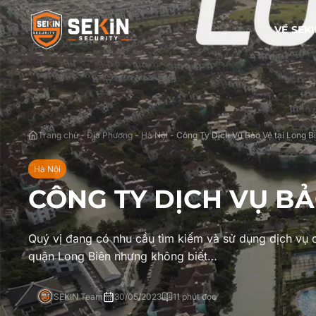
VỀ SEK
Trang chủ
-
Địa Phương
-
Hà Nội
-
Công Ty Dịch Vụ Bảo Vệ tại Long B
Hà Nội
CÔNG TY DỊCH VỤ BẢ
Quý vị đang có nhu cầu tìm kiếm và sử dụng dịch vụ 
quận Long Biên nhưng không biết…
SEKIN Team
30/05/2023
11 phút đọc