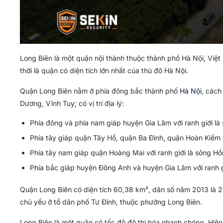
Long Biên là một quận nội thành thuộc thành phố Hà Nội, Việ
thời là quận có diện tích lớn nhất của thủ đô Hà Nội.
Quận Long Biên nằm ở phía đông bắc thành phố
Hà Nội
, cách
Dương, Vĩnh Tuy; có vị trí địa lý:
Phía đông và phía nam giáp huyện Gia Lâm với ranh giới là
Phía tây giáp quận Tây Hồ, quận Ba Đình, quận Hoàn Kiếm v
Phía tây nam giáp quận Hoàng Mai với ranh giới là sông H
Phía bắc giáp huyện Đông Anh và huyện Gia Lâm với ranh g
Quận Long Biên có diện tích 60,38 km², dân số năm 2013 là 
chủ yếu ở tổ dân phố Tư Đình, thuộc phường Long Biên.
Long Biên là một quận có tốc độ đô thị hóa nhanh chóng. Hiện