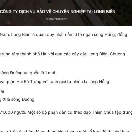
t Nam. Long Biên là quận duy nhất nằm ở tả ngạn sông Hồng, đồng
 trung tâm thành phố Hà Nội qua các cây cầu Long Biên, Chương
 sông Đuống và quốc lộ 1 mới
à quận Hai Bà Trưng với ranh giới tự nhiên là sông Hồng
ồng
iới là sông Đuống.
271.000 người. Một số bộ phận dân cư theo đạo Thiên Chúa tập trun
 nay, trên địa bàn đã và đang hình thành một số khu đô thị như khu