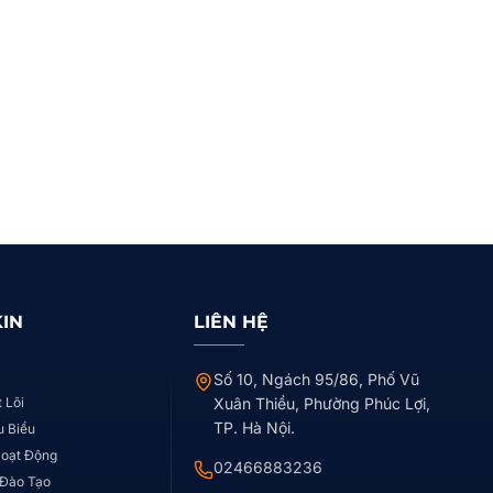
KIN
LIÊN HỆ
Số 10, Ngách 95/86, Phố Vũ
t Lõi
Xuân Thiều, Phường Phúc Lợi,
TP. Hà Nội.
u Biểu
Hoạt Động
02466883236
 Đào Tạo