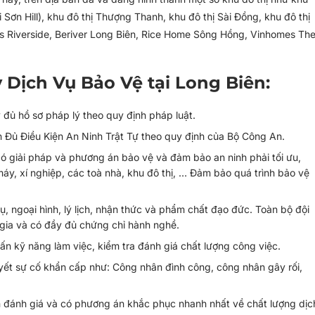
 Sơn Hill), khu đô thị Thượng Thanh, khu đô thị Sài Đồng, khu đô thị
s Riverside, Beriver Long Biên, Rice Home Sông Hồng, Vinhomes Th
y Dịch Vụ Bảo Vệ tại Long Biên:
 đủ hồ sơ pháp lý theo quy định pháp luật.
 Đủ Điều Kiện An Ninh Trật Tự theo quy định của Bộ Công An.
ó giải pháp và phương án bảo vệ và đảm bảo an ninh phải tối ưu,
y, xí nghiệp, các toà nhà, khu đô thị, … Đảm bảo quá trình bảo vệ
ụ, ngoại hình, lý lịch, nhận thức và phẩm chất đạo đức. Toàn bộ đội
 gia và có đầy đủ chứng chỉ hành nghề.
n kỹ năng làm việc, kiểm tra đánh giá chất lượng công việc.
uyết sự cố khẩn cấp như: Công nhân đình công, công nhân gây rối,
n đánh giá và có phương án khắc phục nhanh nhất về chất lượng dịc