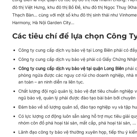
đô thị Việt Hưng, khu đô thị Bồ Đề, khu đô thị Ngọc Thuỵ (Khai
Thạch Bàn… cùng với một số khu đô thị sinh thái như Vinhome
Harmony, Hà Nội Garden City…
Các tiêu chí để lựa chọn Công T
Công ty cung cấp dịch vụ bảo vệ tại Long Biên phải có đầy
Công ty cung cấp dịch vụ bảo vệ phải có Giấy Chứng Nhận
Công ty cung cấp dịch vụ bảo vệ tại quận Long Biên
phải c
phòng ngừa được các nguy cơ rủi cho doanh nghiệp, nhà má
an toàn – an ninh diễn ra liên tục.
Chất lượng đội ngũ quản lý, bảo vệ đạt tiêu chuẩn nghiệp v
ngũ bảo vệ, quản lý phải được đào tạo bài bản bởi chuyên
Đảm bảo về số lượng quân số, đào tạo nghiệp vụ và tập huấ
Có lực lượng cơ động luôn sẵn sàng hỗ trợ mục tiêu giải q
nhóm côn đồ phá hoại tài sản, mất cắp, phá hoại tài sản, …
Lãnh đạo công ty bảo vệ thường xuyên họp, tiếp thu ý kiế