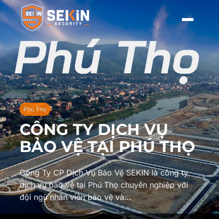
Phú Thọ
CÔNG TY DỊCH VỤ
BẢO VỆ TẠI PHÚ THỌ
Công Ty CP Dịch Vụ Bảo Vệ SEKIN là công ty
dịch vụ bảo vệ tại Phú Thọ chuyên nghiệp với
đội ngũ nhân viên bảo vệ và…