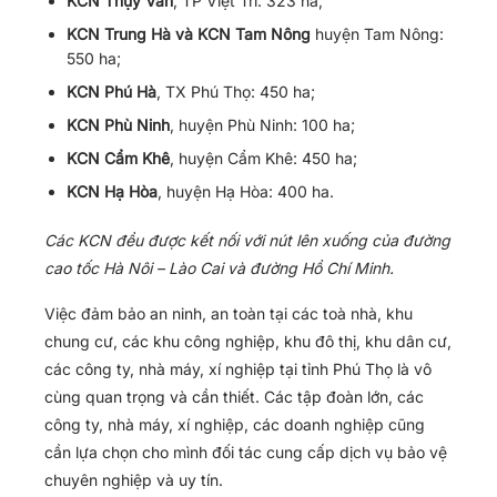
KCN Thụy Vân
, TP Việt Trì: 323 ha;
KCN Trung Hà và KCN Tam Nông
huyện Tam Nông:
550 ha;
KCN Phú Hà
, TX Phú Thọ: 450 ha;
KCN Phù Ninh
, huyện Phù Ninh: 100 ha;
KCN Cẩm Khê
, huyện Cẩm Khê: 450 ha;
KCN Hạ Hòa
, huyện Hạ Hòa: 400 ha.
Các KCN đều được kết nối với nút lên xuống của đường
cao tốc Hà Nôi – Lào Cai và đường Hồ Chí Minh.
Việc đảm bảo an ninh, an toàn tại các toà nhà, khu
chung cư, các khu công nghiệp, khu đô thị, khu dân cư,
các công ty, nhà máy, xí nghiệp tại tỉnh Phú Thọ là vô
cùng quan trọng và cần thiết. Các tập đoàn lớn, các
công ty, nhà máy, xí nghiệp, các doanh nghiệp cũng
cần lựa chọn cho mình đối tác cung cấp dịch vụ bảo vệ
chuyên nghiệp và uy tín.