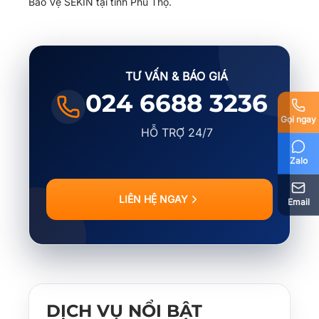
Bảo Vệ SEKIN tại tỉnh Phú Thọ.
TƯ VẤN & BÁO GIÁ
024 6688 3236
Gọi ngay
HỖ TRỢ 24/7
Zalo
LIÊN HỆ NGAY
Email
DỊCH VỤ NỔI BẬT