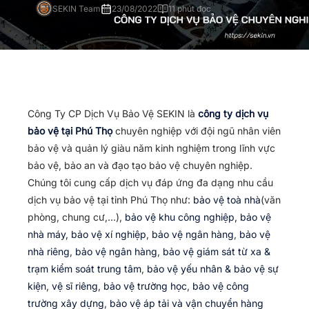
SEKIN Team
23/08/2022
11 phút đọc
Công Ty CP Dịch Vụ Bảo Vệ SEKIN là
công ty dịch vụ
bảo vệ tại Phú Thọ
chuyên nghiệp với đội ngũ nhân viên
bảo vệ và quản lý giàu năm kinh nghiệm trong lĩnh vực
bảo vệ, bảo an và đạo tạo bảo vệ chuyên nghiệp.
Chúng tôi cung cấp dịch vụ đáp ứng đa dạng nhu cầu
dịch vụ bảo vệ tại tỉnh Phú Thọ như:
bảo vệ toà nhà
(văn
phòng, chung cư,…),
bảo vệ khu công nghiệp, bảo vệ
nhà máy, bảo vệ xí nghiệp
,
bảo vệ ngân hàng
,
bảo vệ
nhà riêng
,
bảo vệ ngân hàng
,
bảo vệ giám sát từ xa &
trạm kiểm soát trung tâm
,
bảo vệ yếu nhân & bảo vệ sự
kiện
,
vệ sĩ riêng
,
bảo vệ trường học
,
bảo vệ công
trường xây dựng
,
bảo vệ áp tải và vận chuyển hàng