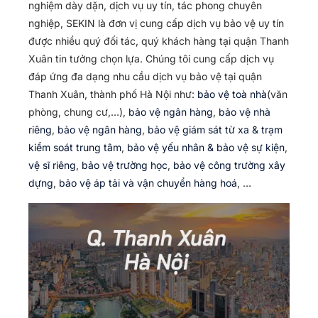
nghiệm dày dặn, dịch vụ uy tín, tác phong chuyên
nghiệp, SEKIN là đơn vị cung cấp dịch vụ bảo vệ uy tín
được nhiều quý đối tác, quý khách hàng tại quận Thanh
Xuân tin tưởng chọn lựa. Chúng tôi cung cấp dịch vụ
đáp ứng đa dạng nhu cầu dịch vụ bảo vệ tại quận
Thanh Xuân, thành phố Hà Nội như:
bảo vệ toà nhà
(văn
phòng, chung cư,…),
bảo vệ ngân hàng
,
bảo vệ nhà
riêng
,
bảo vệ ngân hàng
,
bảo vệ giám sát từ xa & trạm
kiểm soát trung tâm
,
bảo vệ yếu nhân & bảo vệ sự kiện
,
vệ sĩ riêng
,
bảo vệ trường học
,
bảo vệ công trường xây
dựng
,
bảo vệ áp tải và vận chuyển hàng hoá
, …