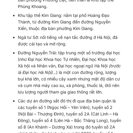
Phùng Khoang.
Khu tập thể Kim Giang: nằm tại phố Hoàng Đạo
Thành, từ đường Kim Giang đến đường Nguyễn
Xiển, thuộc địa bàn phường Kim Giang.
Ngã tư Sở: nổi tiếng về nạn tắc đường ở Hà Nội, đã
được cải tạo và mở rộng.
Đường Nguyễn Trãi: tập trung một số trường đại học
(như Đại học Khoa học Tự nhiên, Đại học Khoa học
Xã hội và Nhân văn, Đại học ngoại ngữ Hà Nội
(trước
là Đại học Hà Nội)
…) là một con đường rộng, lượng
bụi khá lớn, có nhiều cây xanh nhưng mật độ dân cư
và cụm nhà máy cao su, xà phòng, thuốc lá, ôtô nên
lưu lượng người tham gia giao thông rất lớn.
Các dự án đường sắt đô thị đi qua địa bàn quận là
các tuyến số 1 (Ngọc Hồi – Yên Viên), tuyến số 2
(Nội Bài – Thượng Đình), tuyến số 2A (Cát Linh – Hà
Đông), tuyến số 4 (Liên Hà – Bắc Thăng Long), tuyến
số 8 (An Khánh – Dương Xá) trong đó tuyến số 2A