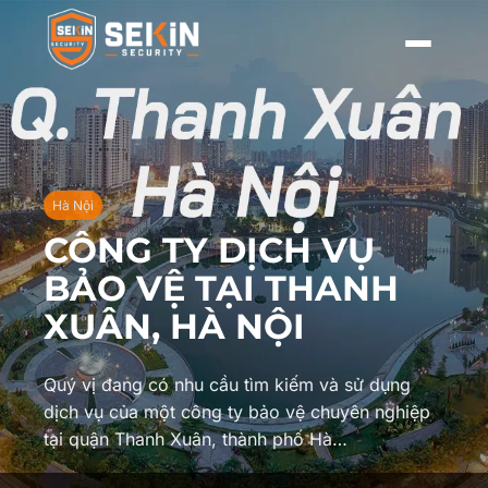
Hà Nội
CÔNG TY DỊCH VỤ
BẢO VỆ TẠI THANH
XUÂN, HÀ NỘI
Quý vị đang có nhu cầu tìm kiếm và sử dụng
dịch vụ của một công ty bảo vệ chuyên nghiệp
tại quận Thanh Xuân, thành phố Hà…