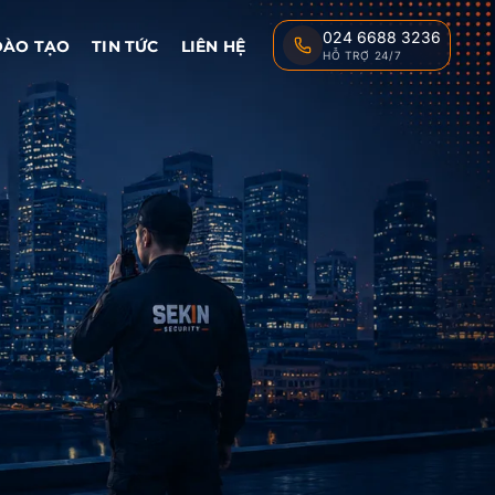
024 6688 3236
ĐÀO TẠO
TIN TỨC
LIÊN HỆ
HỖ TRỢ 24/7