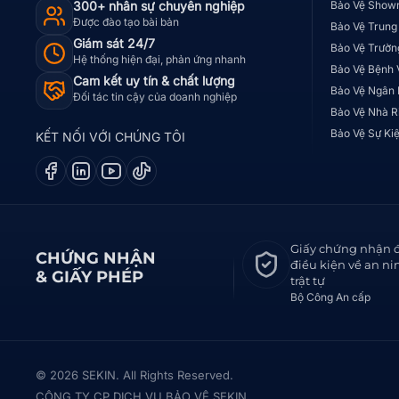
300+ nhân sự chuyên nghiệp
Bảo Vệ Show
Được đào tạo bài bản
Bảo Vệ Trung
Giám sát 24/7
Bảo Vệ Trườn
Hệ thống hiện đại, phản ứng nhanh
Bảo Vệ Bệnh 
Cam kết uy tín & chất lượng
Bảo Vệ Ngân
Đối tác tin cậy của doanh nghiệp
Bảo Vệ Nhà R
Bảo Vệ Sự Ki
KẾT NỐI VỚI CHÚNG TÔI
Giấy chứng nhận 
CHỨNG NHẬN
điều kiện về an ni
& GIẤY PHÉP
trật tự
Bộ Công An cấp
© 2026 SEKIN. All Rights Reserved.
CÔNG TY CP DỊCH VỤ BẢO VỆ SEKIN