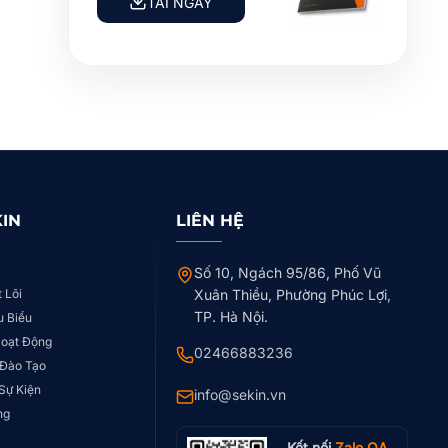
TẢI NGAY
KIN
LIÊN HỆ
Số 10, Ngách 95/86, Phố Vũ
t Lõi
Xuân Thiều, Phường Phúc Lợi,
TP. Hà Nội.
u Biểu
Hoạt Động
02466883236
 Đào Tạo
 Sự Kiện
info@sekin.vn
ng
Kết nối
Zalo OA