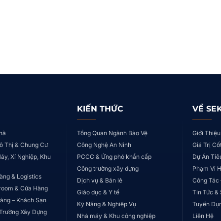
KIẾN THỨC
VỀ SE
hà
Tổng Quan Ngành Bảo Vệ
Giới Thiệu
ô Thị & Chung Cư
Công Nghệ An Ninh
Giá Trị Cố
áy, Xí Nghiệp, Khu
PCCC & Ứng phó khẩn cấp
Dự Án Tiê
Công trường xây dựng
Phạm Vi 
àng & Logistics
Dịch vụ & Bán lẻ
Công Tác
room & Cửa Hàng
Giáo dục & Y tế
Tin Tức &
àng – Khách Sạn
Kỹ Năng & Nghiệp Vụ
Tuyển Dụ
Trường Xây Dựng
Nhà máy & Khu công nghiệp
Liên Hệ