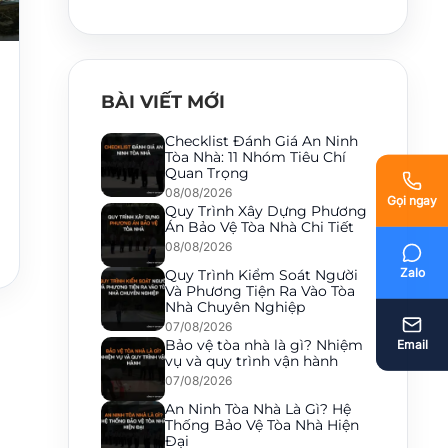
BÀI VIẾT MỚI
Checklist Đánh Giá An Ninh
Tòa Nhà: 11 Nhóm Tiêu Chí
Quan Trọng
08/08/2026
Gọi ngay
Gọi ngay
Quy Trình Xây Dựng Phương
Án Bảo Vệ Tòa Nhà Chi Tiết
08/08/2026
Zalo
Zalo
Quy Trình Kiểm Soát Người
Và Phương Tiện Ra Vào Tòa
Nhà Chuyên Nghiệp
07/08/2026
Bảo vệ tòa nhà là gì? Nhiệm
Email
Email
vụ và quy trình vận hành
07/08/2026
An Ninh Tòa Nhà Là Gì? Hệ
Thống Bảo Vệ Tòa Nhà Hiện
Đại