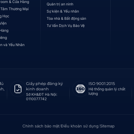
room & Cửa Hàng
Quản trị an ninh
 Tâm Thương Mại
Sự kiện & Yếu nhân
g Học
Tòa nhà & Bất động sản
Viện
Tư Vấn Dịch Vụ Bảo Vệ
 Hàng
iêng
ện và Yếu Nhân
đủ
Giấy phép đăng ký
ISO 9001:2015
nh,
kinh doanh
Hệ thống quản lý chất
lượng
Sở KH&ĐT Hà Nội:
0110077742
Chính sách bảo mật
/
Điều khoản sử dụng
/
Sitemap