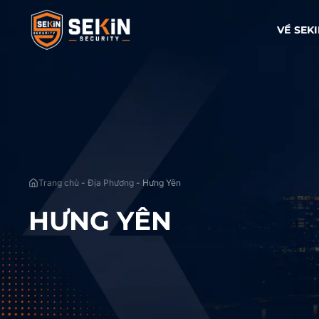
VỀ SEK
Trang chủ
-
Địa Phương
-
Hưng Yên
HƯNG YÊN