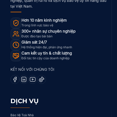
nghiệp, quản trị rủi ro và dịch vụ bảo vệ uy tín hàng đầu
tại Việt Nam.
Hơn 10 năm kinh nghiệm
Trong lĩnh vực bảo vệ
300+ nhân sự chuyên nghiệp
Được đào tạo bài bản
Giám sát 24/7
Hệ thống hiện đại, phản ứng nhanh
Cam kết uy tín & chất lượng
Đối tác tin cậy của doanh nghiệp
KẾT NỐI VỚI CHÚNG TÔI
DỊCH VỤ
Bảo Vệ Toà Nhà