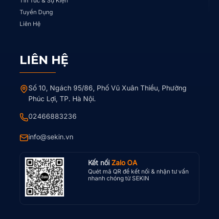
Tin Tức & Sự Kiện
Tuyển Dụng
Liên Hệ
LIÊN HỆ
Số 10, Ngách 95/86, Phố Vũ Xuân Thiều, Phường
Phúc Lợi, TP. Hà Nội.
02466883236
info@sekin.vn
Kết nối
Zalo OA
Quét mã QR để kết nối & nhận tư vấn
nhanh chóng từ SEKIN