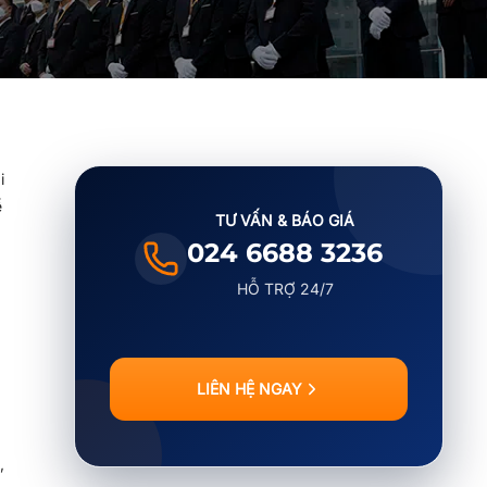
i
ể
TƯ VẤN & BÁO GIÁ
024 6688 3236
HỖ TRỢ 24/7
LIÊN HỆ NGAY
,