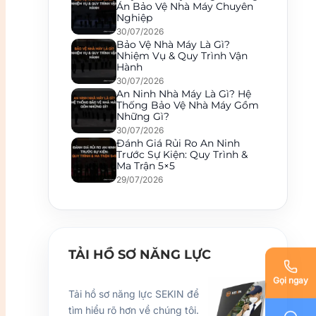
Án Bảo Vệ Nhà Máy Chuyên
Nghiệp
30/07/2026
Bảo Vệ Nhà Máy Là Gì?
Nhiệm Vụ & Quy Trình Vận
Hành
30/07/2026
An Ninh Nhà Máy Là Gì? Hệ
Thống Bảo Vệ Nhà Máy Gồm
Những Gì?
30/07/2026
Đánh Giá Rủi Ro An Ninh
Trước Sự Kiện: Quy Trình &
Ma Trận 5×5
29/07/2026
TẢI HỒ SƠ NĂNG LỰC
Gọi ngay
Tải hồ sơ năng lực SEKIN để
tìm hiểu rõ hơn về chúng tôi.