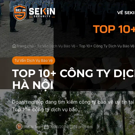
VỀ SEK
Trang chủ
-
Tư Vấn Dịch Vụ Bảo Vệ
-
Top 10+ Công Ty Dịch Vụ Bảo Vệ 
Tư Vấn Dịch Vụ Bảo Vệ
TOP 10+ CÔNG TY DỊ
HÀ NỘI
Doanh nghiệp đang tìm kiếm công ty bảo vệ uy tín tại
Top 10+ công ty dịch vụ bảo…
SEKIN Team
13/06/2024
22 phút đọc