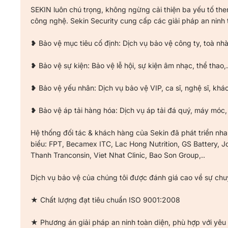
SEKIN luôn chú trọng, không ngừng cải thiện ba yếu tố then
công nghệ. Sekin Security cung cấp các giải pháp an ninh 
❥ Bảo vệ mục tiêu cố định: Dịch vụ bảo vệ công ty, toà nhà,
❥ Bảo vệ sự kiện: Bảo vệ lễ hội, sự kiện âm nhạc, thể thao,.
❥ Bảo vệ yếu nhân: Dịch vụ bảo vệ VIP, ca sĩ, nghệ sĩ, khác
❥ Bảo vệ áp tải hàng hóa: Dịch vụ áp tải đá quý, máy móc, t
Hệ thống đối tác & khách hàng của Sekin đã phát triển nhan
biểu: FPT, Becamex ITC, Lac Hong Nutrition, GS Battery, 
Thanh Tranconsin, Viet Nhat Clinic, Bao Son Group,..
Dịch vụ bảo vệ của chúng tôi được đánh giá cao về sự chuy
★ Chất lượng đạt tiêu chuẩn ISO 9001:2008
★ Phương án giải pháp an ninh toàn diện, phù hợp với yêu