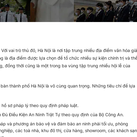
Với vai trò thủ đô, Hà Nội là nơi tập trung nhiều địa điểm văn hóa giả
ng là địa điểm được lựa chọn để tổ chức nhiều sự kiện chính trị và th
g, đồng thời cũng là một trong ba vùng tập trung nhiều hội lễ của
ịa bàn thành phố Hà Nội là vô cùng quan trọng. Những tiêu chí để lựa
 hồ sơ pháp lý theo quy định pháp luật.
 Đủ Điều Kiện An Ninh Trật Tự theo quy định của Bộ Công An.
háp và phương án bảo vệ và đảm bảo an ninh phải tối ưu, phòng
nghiệp, các toà nhà, khu đô thị, cửa hàng, showroom, các khách sạn