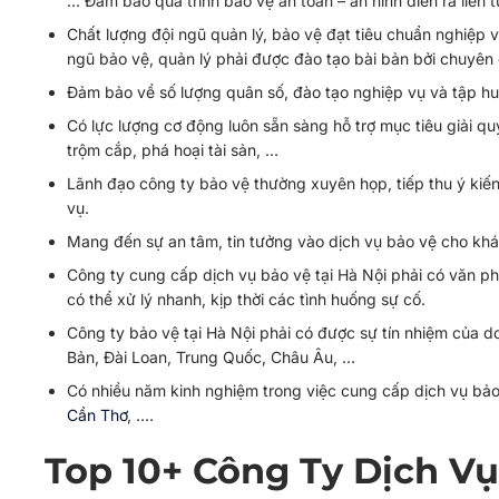
… Đảm bảo quá trình bảo vệ an toàn – an ninh diễn ra liên t
Chất lượng đội ngũ quản lý, bảo vệ đạt tiêu chuẩn nghiệp v
ngũ bảo vệ, quản lý phải được đào tạo bài bản bởi chuyên
Đảm bảo về số lượng quân số, đào tạo nghiệp vụ và tập huấ
Có lực lượng cơ động luôn sẵn sàng hỗ trợ mục tiêu giải q
trộm cắp, phá hoại tài sản, …
Lãnh đạo công ty bảo vệ thường xuyên họp, tiếp thu ý kiế
vụ.
Mang đến sự an tâm, tin tưởng vào dịch vụ bảo vệ cho khách
Công ty cung cấp dịch vụ bảo vệ tại Hà Nội phải có văn p
có thể xử lý nhanh, kịp thời các tình huống sự cố.
Công ty bảo vệ tại Hà Nội phải có được sự tín nhiệm của 
Bản, Đài Loan, Trung Quốc, Châu Âu, …
Có nhiều năm kinh nghiệm trong việc cung cấp dịch vụ bảo
Cần Thơ
, ….
Top 10+ Công Ty Dịch Vụ