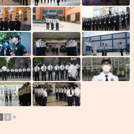
1
2
►