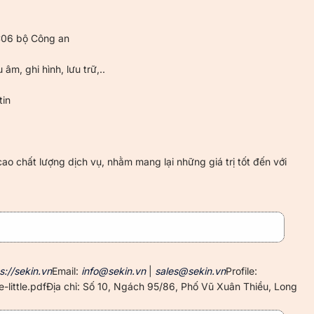
 C06 bộ Công an
âm, ghi hình, lưu trữ,..
tin
ao chất lượng dịch vụ, nhằm mang lại những giá trị tốt đến với
s://sekin.vn
Email:
info@sekin.vn
|
sales@sekin.vn
Profile:
-little.pdfĐịa chỉ: Số 10, Ngách 95/86, Phố Vũ Xuân Thiều, Long