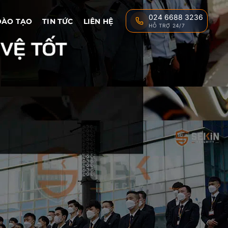
024 6688 3236
ĐÀO TẠO
TIN TỨC
LIÊN HỆ
HỖ TRỢ 24/7