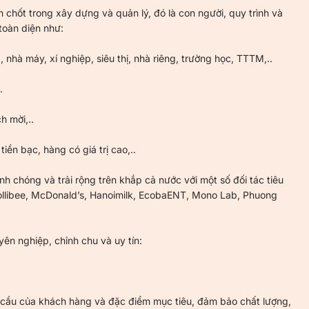
 chốt trong xây dựng và quản lý, đó là con người, quy trình và
toàn diện như:
 nhà máy, xí nghiệp, siêu thị, nhà riêng, trường học, TTTM,..
.
h mời,..
iền bạc, hàng có giá trị cao,..
h chóng và trải rộng trên khắp cả nước với một số đối tác tiêu
Jollibee, McDonald’s, Hanoimilk, EcobaENT, Mono Lab, Phuong
ên nghiệp, chỉnh chu và uy tín:
 cầu của khách hàng và đặc điểm mục tiêu, đảm bảo chất lượng,