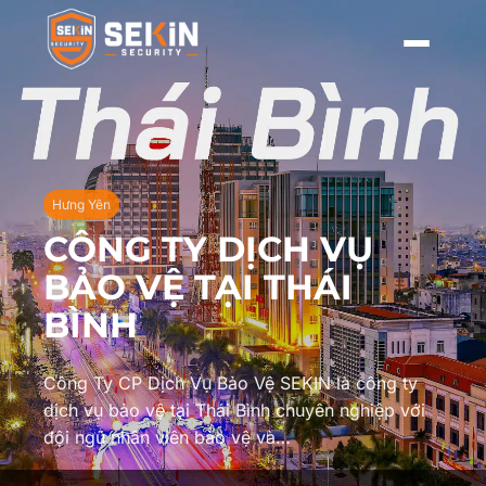
Hưng Yên
CÔNG TY DỊCH VỤ
BẢO VỆ TẠI THÁI
BÌNH
Công Ty CP Dịch Vụ Bảo Vệ SEKIN là công ty
dịch vụ bảo vệ tại Thái Bình chuyên nghiệp với
đội ngũ nhân viên bảo vệ và…