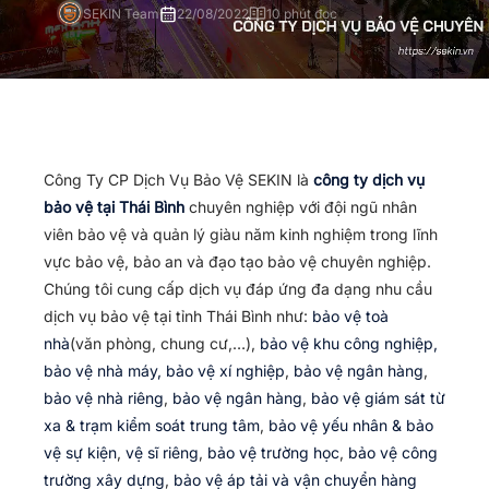
SEKIN Team
22/08/2022
10 phút đọc
Công Ty CP Dịch Vụ Bảo Vệ SEKIN là
công ty dịch vụ
bảo vệ tại Thái Bình
chuyên nghiệp với đội ngũ nhân
viên bảo vệ và quản lý giàu năm kinh nghiệm trong lĩnh
vực bảo vệ, bảo an và đạo tạo bảo vệ chuyên nghiệp.
Chúng tôi cung cấp dịch vụ đáp ứng đa dạng nhu cầu
dịch vụ bảo vệ tại tỉnh Thái Bình như:
bảo vệ toà
nhà
(văn phòng, chung cư,…),
bảo vệ khu công nghiệp,
bảo vệ nhà máy, bảo vệ xí nghiệp
,
bảo vệ ngân hàng
,
bảo vệ nhà riêng
,
bảo vệ ngân hàng
,
bảo vệ giám sát từ
xa & trạm kiểm soát trung tâm
,
bảo vệ yếu nhân & bảo
vệ sự kiện
,
vệ sĩ riêng
,
bảo vệ trường học
,
bảo vệ công
trường xây dựng
,
bảo vệ áp tải và vận chuyển hàng