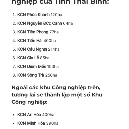
nghiệp của Tỉnh Thái Bình:
KCN Phúc Khánh
120ha
KCN Nguyễn Đức Cảnh
64ha
KCN Tiền Phong
77ha
KCN Tiền Hải
400ha
KCN Cầu Nghìn
214ha
KCN Gia Lễ
85ha
KCN Diêm Điền
100ha
KCN Sông Trà
250ha
Ngoài các khu Công nghiệp trên,
tương lai sẽ thành lập một số Khu
Công nghiệp:
KCN An Hòa
400ha
KCN Minh Hòa
390ha