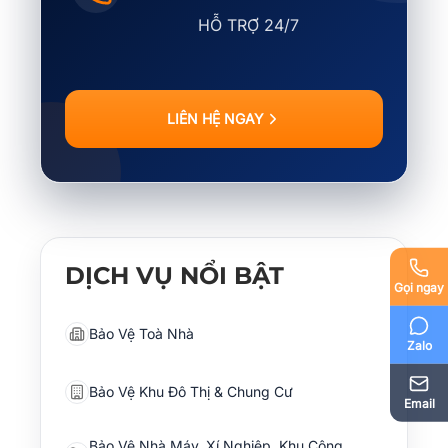
HỖ TRỢ 24/7
LIÊN HỆ NGAY
DỊCH VỤ NỔI BẬT
Gọi ngay
Bảo Vệ Toà Nhà
Zalo
Bảo Vệ Khu Đô Thị & Chung Cư
Email
Bảo Vệ Nhà Máy, Xí Nghiệp, Khu Công