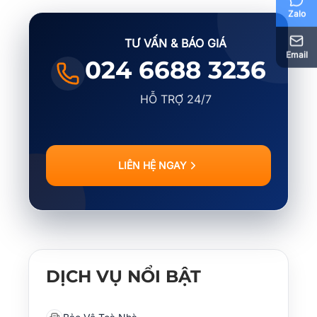
Zalo
TƯ VẤN & BÁO GIÁ
Email
024 6688 3236
HỖ TRỢ 24/7
LIÊN HỆ NGAY
DỊCH VỤ NỔI BẬT