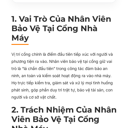
Máy)
4.2. Khách Thăm, Đối Tác, Nhà Thầu
1. Vai Trò Của Nhân Viên
4.3. Nhà Cung Cấp, Giao Nhận Hàng Hóa
Bảo Vệ Tại Cổng Nhà
4.4. Phương Tiện Giao Nhận
Máy
4.5. Tài Sản Ra Vào
5. Quy Trình Xử Lý Sự Cố Tại Cổng Nhà Máy
5.1. Người Lạ Cố Tình Xâm Nhập
Vị trí cổng chính là điểm đầu tiên tiếp xúc với người và
phương tiện ra vào. Nhân viên bảo vệ tại cổng giữ vai
5.2. Mất Mát Hàng Hóa, Tài Sản
trò là “lá chắn đầu tiên” trong công tác đảm bảo an
5.3. Cháy Nổ, Sự Cố PCCC
ninh, an toàn và kiểm soát hoạt động ra vào nhà máy.
5.4. Mâu Thuẫn, Ẩu Đả
Họ trực tiếp kiểm tra, giám sát và xử lý mọi tình huống
6. SEKIN Security – Đơn Vị Cung Cấp Dịch Vụ
phát sinh, góp phần duy trì trật tự, bảo vệ tài sản, con
Bảo Vệ Nhà Máy Uy Tín
người và cơ sở vật chất.
Liên hệ SEKIN Security
2. Trách Nhiệm Của Nhân
Viên Bảo Vệ Tại Cổng