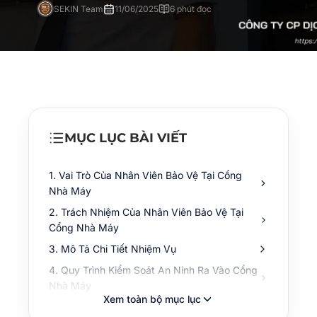
SEKIN Team
11/06/2025
6 phút đọc
MỤC LỤC BÀI VIẾT
1. Vai Trò Của Nhân Viên Bảo Vệ Tại Cổng
Nhà Máy
2. Trách Nhiệm Của Nhân Viên Bảo Vệ Tại
Cổng Nhà Máy
3. Mô Tả Chi Tiết Nhiệm Vụ
4. Quy Trình Kiểm Soát An Ninh Ra Vào Cổng
Nhà Máy
Xem toàn bộ mục lục
4.1. Người Lao Động (Nhân Viên Nhà