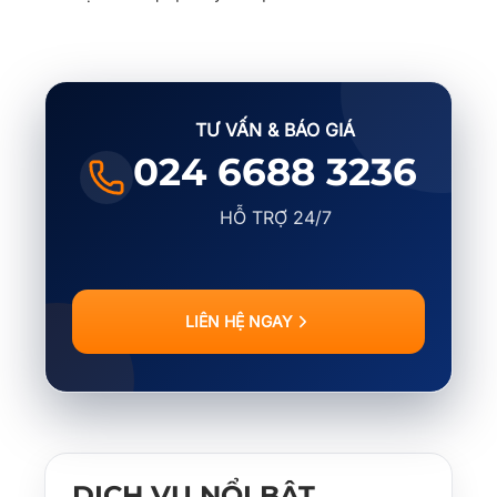
TƯ VẤN & BÁO GIÁ
024 6688 3236
HỖ TRỢ 24/7
LIÊN HỆ NGAY
DỊCH VỤ NỔI BẬT