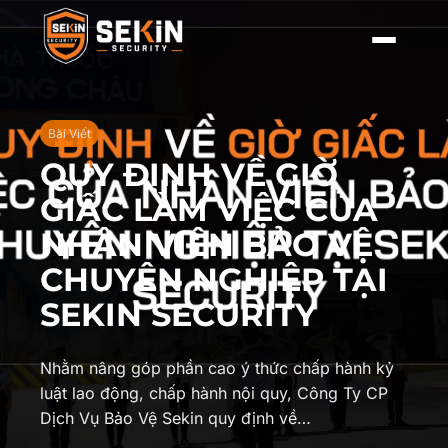
Bài Viết
QUY ĐỊNH VỀ GIỜ
GIẤC LÀM VIỆC CỦA
NHÂN VIÊN BẢO VỆ
CHUYÊN NGHIỆP TẠI
SEKIN SECURITY
Nhằm nâng góp phần cao ý thức chấp hành kỷ
luật lao động, chấp hành nội quy, Công Ty CP
Dịch Vụ Bảo Vệ Sekin quy định về…