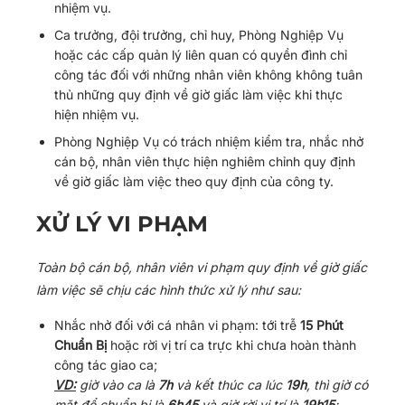
nhiệm vụ.
Ca trưởng, đội trưởng, chỉ huy, Phòng Nghiệp Vụ
hoặc các cấp quản lý liên quan có quyền đình chỉ
công tác đối với những nhân viên không không tuân
thủ những quy định về giờ giấc làm việc khi thực
hiện nhiệm vụ.
Phòng Nghiệp Vụ có trách nhiệm kiểm tra, nhắc nhở
cán bộ, nhân viên thực hiện nghiêm chỉnh quy định
về giờ giấc làm việc theo quy định của công ty.
XỬ LÝ VI PHẠM
Toàn bộ cán bộ, nhân viên vi phạm quy định về giờ giấc
làm việc sẽ chịu các hình thức xử lý như sau:
Nhắc nhở đối với cá nhân vi phạm: tới trễ
15 Phút
Chuẩn Bị
hoặc rời vị trí ca trực khi chưa hoàn thành
công tác giao ca;
VD:
giờ vào ca là
7h
và kết thúc ca lúc
19h
, thì giờ có
mặt để chuẩn bị là
6h45
và giờ rời vị trí là
19h15
;