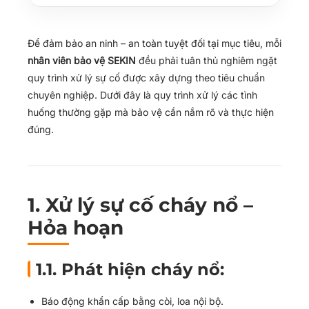
2.2. Xử lý:
2.3. Báo cáo:
3. Xử lý tình huống gây rối, xô xát nội bộ
Để đảm bảo an ninh – an toàn tuyệt đối tại mục tiêu, mỗi
nhân viên bảo vệ SEKIN
đều phải tuân thủ nghiêm ngặt
3.1. Giải tán:
quy trình xử lý sự cố được xây dựng theo tiêu chuẩn
3.2. Báo cáo:
chuyên nghiệp. Dưới đây là quy trình xử lý các tình
4. Xử lý người lạ có biểu hiện nghi vấn
huống thường gặp mà bảo vệ cần nắm rõ và thực hiện
4.1. Quan sát:
đúng.
4.2. Ứng xử:
5. Xử lý tai nạn lao động – sự cố y tế
5.1. Sơ cứu:
1.
Xử lý sự cố cháy nổ –
5.2. Báo cáo:
Hỏa hoạn
6. Xử lý mâu thuẫn khách hàng – nhân viên
6.1. Quan sát và phân tích tình huống:
1.1. Phát hiện cháy nổ:
6.2. Can thiệp đúng mực:
7. Quy trình báo cáo sự cố
Báo động khẩn cấp bằng còi, loa nội bộ.