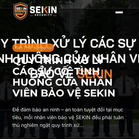
Kiến Thức Nghiệp Vụ
QUY TRÌNH XỬ LÝ
CÁC SỰ CỐ, TÌNH
HUỐNG CỦA NHÂN
VIÊN BẢO VỆ SEKIN
Để đảm bảo an ninh – an toàn tuyệt đối tại mục
tiêu, mỗi nhân viên bảo vệ SEKIN đều phải tuân
thủ nghiêm ngặt quy trình xử…