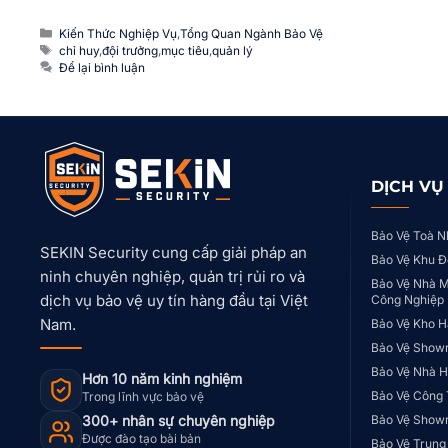
Danh
Kiến Thức Nghiệp Vụ
,
Tổng Quan Ngành Bảo Vệ
mục
Thẻ
chỉ huy
,
đội trưởng
,
mục tiêu
,
quản lý
Để lại bình luận
DỊCH VỤ
Bảo Vệ Toà N
SEKIN Security cung cấp giải pháp an
Bảo Vệ Khu Đ
ninh chuyên nghiệp, quản trị rủi ro và
Bảo Vệ Nhà M
dịch vụ bảo vệ uy tín hàng đầu tại Việt
Công Nghiệp
Nam.
Bảo Vệ Kho H
Bảo Vệ Show
Bảo Vệ Nhà H
Hơn 10 năm kinh nghiệm
Bảo Vệ Công 
Trong lĩnh vực bảo vệ
300+ nhân sự chuyên nghiệp
Bảo Vệ Show
Được đào tạo bài bản
Bảo Vệ Trung