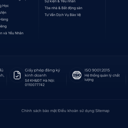
Sự kiện & Yếu nhân
g Học
Tòa nhà & Bất động sản
Viện
Tư Vấn Dịch Vụ Bảo Vệ
 Hàng
iêng
ện và Yếu Nhân
đủ
Giấy phép đăng ký
ISO 9001:2015
nh,
kinh doanh
Hệ thống quản lý chất
lượng
Sở KH&ĐT Hà Nội:
0110077742
Chính sách bảo mật
/
Điều khoản sử dụng
/
Sitemap