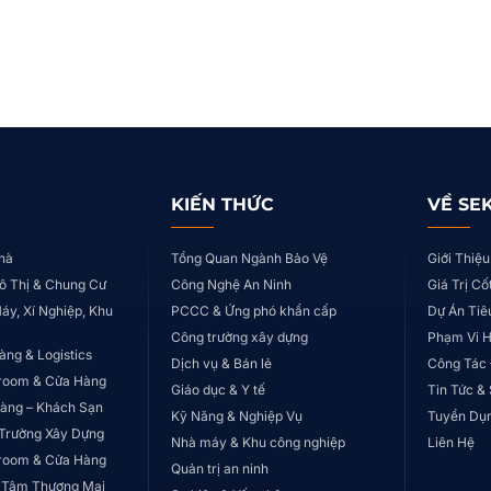
KIẾN THỨC
VỀ SE
hà
Tổng Quan Ngành Bảo Vệ
Giới Thiệu
ô Thị & Chung Cư
Công Nghệ An Ninh
Giá Trị Cố
áy, Xí Nghiệp, Khu
PCCC & Ứng phó khẩn cấp
Dự Án Tiê
Công trường xây dựng
Phạm Vi 
àng & Logistics
Dịch vụ & Bán lẻ
Công Tác
room & Cửa Hàng
Giáo dục & Y tế
Tin Tức &
àng – Khách Sạn
Kỹ Năng & Nghiệp Vụ
Tuyển Dụ
Trường Xây Dựng
Nhà máy & Khu công nghiệp
Liên Hệ
room & Cửa Hàng
Quản trị an ninh
 Tâm Thương Mại