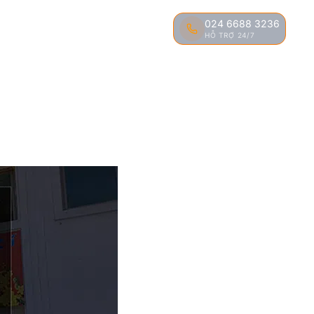
024 6688 3236
ĐÀO TẠO
TIN TỨC
LIÊN HỆ
HỖ TRỢ 24/7