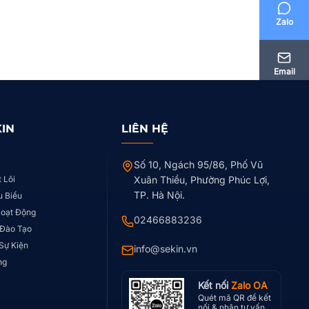
Zalo
Email
KIN
LIÊN HỆ
Số 10, Ngách 95/86, Phố Vũ
t Lõi
Xuân Thiều, Phường Phúc Lợi,
TP. Hà Nội.
u Biểu
Hoạt Động
02466883236
 Đào Tạo
 Sự Kiện
info@sekin.vn
ng
Kết nối
Zalo OA
Quét mã QR để kết
nối & nhận tư vấn