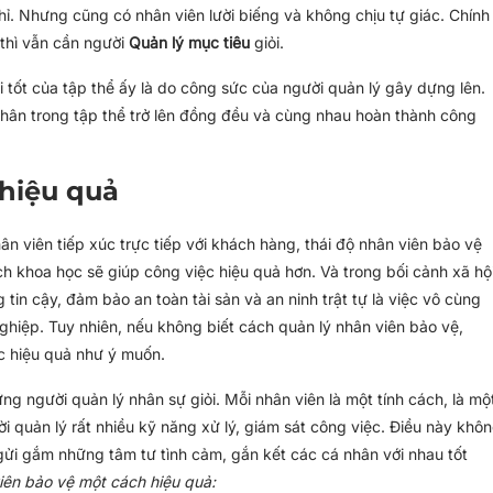
hỉ. Nhưng cũng có nhân viên lười biếng và không chịu tự giác. Chính
 thì vẫn cần người
Quản lý mục tiêu
giỏi.
i tốt của tập thể ấy là do công sức của người quản lý gây dựng lên.
á nhân trong tập thể trở lên đồng đều và cùng nhau hoàn thành công
 hiệu quả
ân viên tiếp xúc trực tiếp với khách hàng, thái độ nhân viên bảo vệ
ch khoa học sẽ giúp công việc hiệu quả hơn. Và trong bối cảnh xã hộ
tin cậy, đảm bảo an toàn tài sản và an ninh trật tự là việc vô cùng
nghiệp. Tuy nhiên, nếu không biết cách quản lý nhân viên bảo vệ,
ợc hiệu quả như ý muốn.
ng người quản lý nhân sự giỏi. Mỗi nhân viên là một tính cách, là mộ
ời quản lý rất nhiều kỹ năng xử lý, giám sát công việc. Điều này khô
 gửi gắm những tâm tư tình cảm, gắn kết các cá nhân với nhau tốt
iên bảo vệ một cách hiệu quả: