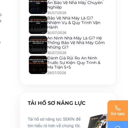
Án Bảo Vệ Nhà Máy Chuyên
Nghiệp
30/07/2026
c
Bảo Vệ Nhà Máy Là Gì?
n
Nhiệm Vụ & Quy Trình Vận
Hành
30/07/2026
An Ninh Nhà Máy Là Gì? Hệ
a
Thống Bảo Vệ Nhà Máy Gồm
Những Gì?
30/07/2026
Đánh Giá Rủi Ro An Ninh
Trước Sự Kiện: Quy Trình &
Ma Trận 5×5
29/07/2026
TẢI HỒ SƠ NĂNG LỰC
Gọi ngay
Tải hồ sơ năng lực SEKIN để
tìm hiểu rõ hơn về chúng tôi.