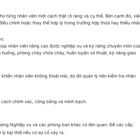
ho từng nhân viên một cách thật rõ ràng và cụ thể. Bên cạnh đó, việ
iều chỉnh hoặc thay thế hợp lý trong trường hợp thừa hay thiếu nhâ
n:
ẽ giúp nhân viên nâng cao được nghiệp vụ và kỹ năng chuyên môn củ
nh huống, phòng cháy chữa cháy, huấn luyện võ thuật, kỹ năng giao
ẽ khiến nhân viên không thoải mái, do đó quản lý nên kiểm tra nhân
 cách chính xác, công bằng và minh bạch.
hòng Nghiệp vụ và các phòng ban khác có liên quan. Để các cấp
lý kịp thời nếu có sự cố xảy ra.