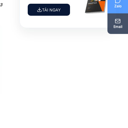
23
Zalo
TẢI NGAY
Email