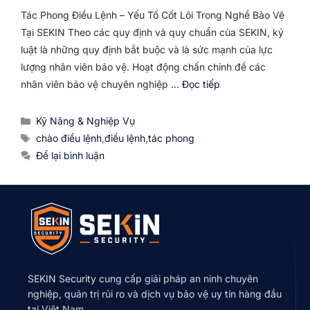
Tác Phong Điều Lệnh – Yếu Tố Cốt Lõi Trong Nghề Bảo Vệ
Tại SEKIN Theo các quy định và quy chuẩn của SEKIN, kỷ
luật là những quy định bắt buộc và là sức mạnh của lực
lượng nhân viên bảo vệ. Hoạt động chấn chỉnh để các
nhân viên bảo vệ chuyên nghiệp …
Đọc tiếp
Danh
Kỹ Năng & Nghiệp Vụ
mục
Thẻ
chào điều lệnh
,
điều lệnh
,
tác phong
Để lại bình luận
SEKIN Security cung cấp giải pháp an ninh chuyên
nghiệp, quản trị rủi ro và dịch vụ bảo vệ uy tín hàng đầu
tại Việt Nam.