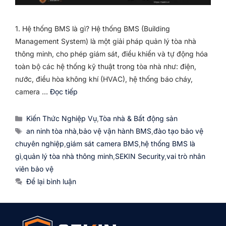
1. Hệ thống BMS là gì? Hệ thống BMS (Building
Management System) là một giải pháp quản lý tòa nhà
thông minh, cho phép giám sát, điều khiển và tự động hóa
toàn bộ các hệ thống kỹ thuật trong tòa nhà như: điện,
nước, điều hòa không khí (HVAC), hệ thống báo cháy,
camera …
Đọc tiếp
Danh
Kiến Thức Nghiệp Vụ
,
Tòa nhà & Bất động sản
mục
Thẻ
an ninh tòa nhà
,
bảo vệ vận hành BMS
,
đào tạo bảo vệ
chuyên nghiệp
,
giám sát camera BMS
,
hệ thống BMS là
gì
,
quản lý tòa nhà thông minh
,
SEKIN Security
,
vai trò nhân
viên bảo vệ
Để lại bình luận