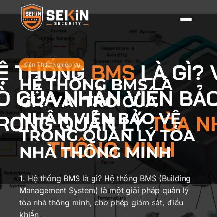
Kiến Thức Nghiệp Vụ
HỆ THỐNG BMS LÀ
GÌ? VAI TRÒ CỦA
NHÂN VIÊN BẢO VỆ
TRONG QUẢN LÝ TÒA
NHÀ THÔNG MINH
1. Hệ thống BMS là gì? Hệ thống BMS (Building
Management System) là một giải pháp quản lý
tòa nhà thông minh, cho phép giám sát, điều
khiển…