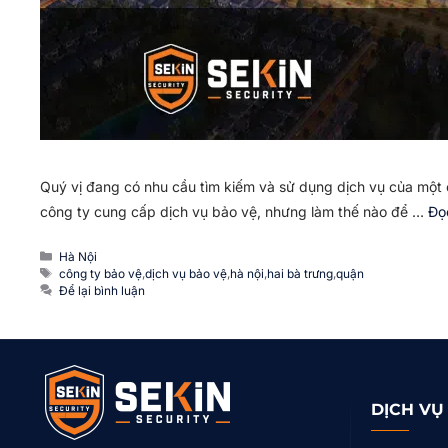
Quý vị đang có nhu cầu tìm kiếm và sử dụng dịch vụ của một c
công ty cung cấp dịch vụ bảo vệ, nhưng làm thế nào để …
Đọ
Danh
Hà Nội
mục
Thẻ
công ty bảo vệ
,
dịch vụ bảo vệ
,
hà nội
,
hai bà trưng
,
quận
Để lại bình luận
DỊCH VỤ