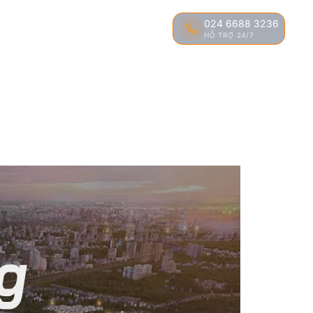
024 6688 3236
ĐÀO TẠO
TIN TỨC
LIÊN HỆ
HỖ TRỢ 24/7