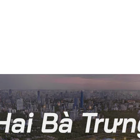
IN
DỊCH VỤ
CASE STUDY
KIẾN THỨC NGHIỆP VỤ