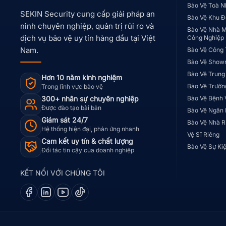
Bảo Vệ Toà N
SEKIN Security cung cấp giải pháp an
Bảo Vệ Khu Đ
ninh chuyên nghiệp, quản trị rủi ro và
Bảo Vệ Nhà M
dịch vụ bảo vệ uy tín hàng đầu tại Việt
Công Nghiệp
Nam.
Bảo Vệ Công 
Bảo Vệ Show
Bảo Vệ Trung
Hơn 10 năm kinh nghiệm
Bảo Vệ Trườn
Trong lĩnh vực bảo vệ
300+ nhân sự chuyên nghiệp
Bảo Vệ Bệnh 
Được đào tạo bài bản
Bảo Vệ Ngân
Giám sát 24/7
Bảo Vệ Nhà R
Hệ thống hiện đại, phản ứng nhanh
Vệ Sĩ Riêng
Cam kết uy tín & chất lượng
Bảo Vệ Sự Ki
Đối tác tin cậy của doanh nghiệp
KẾT NỐI VỚI CHÚNG TÔI