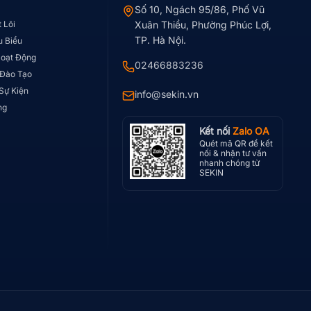
Số 10, Ngách 95/86, Phố Vũ
t Lõi
Xuân Thiều, Phường Phúc Lợi,
TP. Hà Nội.
u Biểu
Hoạt Động
02466883236
 Đào Tạo
 Sự Kiện
info@sekin.vn
ng
Kết nối
Zalo OA
Quét mã QR để kết
nối & nhận tư vấn
nhanh chóng từ
SEKIN