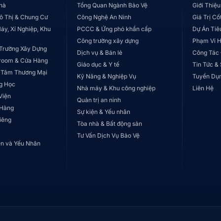
hà
Tổng Quan Ngành Bảo Vệ
Giới Thiệu
ô Thị & Chung Cư
Công Nghệ An Ninh
Giá Trị Cố
áy, Xí Nghiệp, Khu
PCCC & Ứng phó khẩn cấp
Dự Án Tiê
Công trường xây dựng
Phạm Vi 
Trường Xây Dựng
Dịch vụ & Bán lẻ
Công Tác
room & Cửa Hàng
Giáo dục & Y tế
Tin Tức &
 Tâm Thương Mại
Kỹ Năng & Nghiệp Vụ
Tuyển Dụ
g Học
Nhà máy & Khu công nghiệp
Liên Hệ
Viện
Quản trị an ninh
 Hàng
Sự kiện & Yếu nhân
iêng
Tòa nhà & Bất động sản
Tư Vấn Dịch Vụ Bảo Vệ
ện và Yếu Nhân