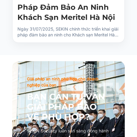
Pháp Đảm Bảo An Ninh
Khách Sạn Meritel Hà Nội
Ngày 31/07/2025, SEKIN chính thức triển khai giải
pháp đảm bảo an ninh cho Khách sạn Meritel Hà…
Giải pháp an ninh phù hợp cho doanh
nghiệp của bạn
BẠN CẦN TƯ VẤN
GIẢI PHÁP BẢO
VỆ PHÙ HỢP?
SEKIN Security luôn sẵn sàng đồng hành