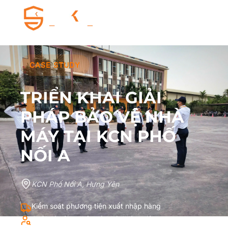
CASE STUDY
TRIỂN KHAI GIẢI
PHÁP BẢO VỆ NHÀ
MÁY TẠI KCN PHỐ
NỐI A
KCN Phố Nối A, Hưng Yên
Kiểm soát phương tiện xuất nhập hàng
Quản lý công nhân và khách làm việc