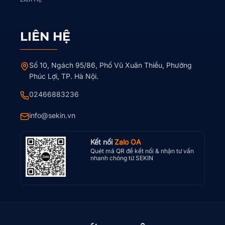
LIÊN HỆ
Số 10, Ngách 95/86, Phố Vũ Xuân Thiều, Phường
Phúc Lợi, TP. Hà Nội.
02466883236
info@sekin.vn
Kết nối
Zalo OA
Quét mã QR để kết nối & nhận tư vấn
nhanh chóng từ SEKIN