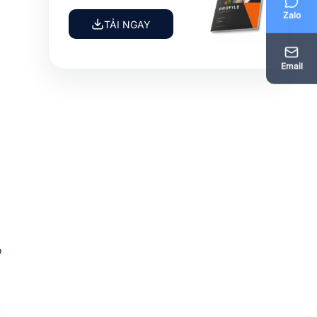
Zalo
TẢI NGAY
Email
o