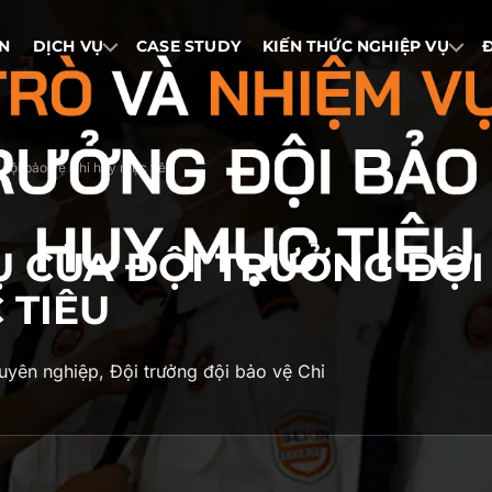
IN
DỊCH VỤ
CASE STUDY
KIẾN THỨC NGHIỆP VỤ
 đội bảo vệ Chỉ huy mục tiêu
Ụ CỦA ĐỘI TRƯỞNG ĐỘI
 TIÊU
huyên nghiệp, Đội trưởng đội bảo vệ Chỉ