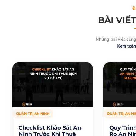
Đ
BÀI VIẾ
Những bài viết cùng
Xem toàn
QUẢN TRỊ AN NINH
QUẢN TRỊ AN NI
Checklist Khảo Sát An
Quy Trìn
Ninh Trước Khi Thuê
Ro An Nin