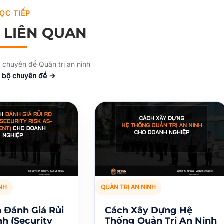
ỌC TIẾP
T LIÊN QUAN
 chuyên đề Quản trị an ninh
 bộ chuyên đề →
NH
QUẢN TRỊ AN NINH
h Đánh Giá Rủi
Cách Xây Dựng Hệ
h (Security
Thống Quản Trị An Ninh