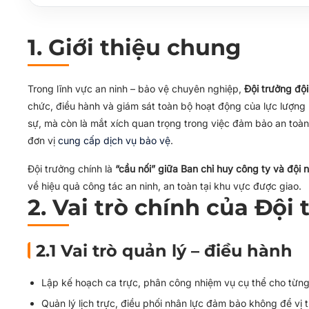
4. Yêu cầu năng lực và phẩm chất
5. Mẹo nâng cao hiệu quả chỉ huy tại mục tiêu
1. Giới thiệu chung
6. Kết luận
Trong lĩnh vực an ninh – bảo vệ chuyên nghiệp,
Đội trưởng đội
chức, điều hành và giám sát toàn bộ hoạt động của lực lượng b
sự, mà còn là mắt xích quan trọng trong việc đảm bảo an toàn 
đơn vị
cung cấp dịch vụ bảo vệ
.
Đội trưởng chính là
“cầu nối” giữa Ban chỉ huy công ty và đội 
về hiệu quả công tác an ninh, an toàn tại khu vực được giao.
2. Vai trò chính của Đội
2.1 Vai trò quản lý – điều hành
Lập kế hoạch ca trực, phân công nhiệm vụ cụ thể cho từng
Quản lý lịch trực, điều phối nhân lực đảm bảo không để vị tr