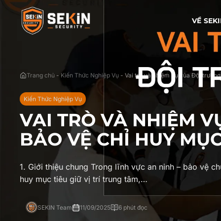
VỀ SEK
Trang chủ
-
Kiến Thức Nghiệp Vụ
-
Vai trò và nhiệm vụ của Đội trưởng
Kiến Thức Nghiệp Vụ
VAI TRÒ VÀ NHIỆM V
BẢO VỆ CHỈ HUY MỤC
1. Giới thiệu chung Trong lĩnh vực an ninh – bảo vệ c
huy mục tiêu giữ vị trí trung tâm,…
SEKIN Team
11/09/2025
6 phút đọc