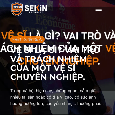
Kiến Thức Nghiệp Vụ
VỆ SĨ LÀ GÌ? VAI TRÒ
VÀ TRÁCH NHIỆM
CỦA MỘT VỆ SĨ
CHUYÊN NGHIỆP.
Trong xã hội hiện nay, những người nắm giữ
nhiều tài sản hoặc có địa vị cao, có sức ảnh
hưởng hưởng lớn, các yếu nhân,… thường phải…