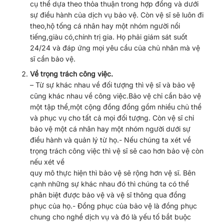
cụ thể dựa theo thỏa thuận trong hợp đồng và dưới
sự điều hành của dịch vụ bảo vệ. Còn vệ sĩ sẽ luôn đi
theo,hộ tống cá nhân hay một nhóm người nổi
tiếng,giàu có,chính trị gia. Họ phải giám sát suốt
24/24 và đáp ứng mọi yêu cầu của chủ nhân mà vệ
sĩ cần bảo vệ.
Về trọng trách công việc.
– Từ sự khác nhau về đối tượng thì vệ sĩ và bảo vệ
cũng khác nhau về công việc.Bảo vệ chỉ cần bảo vệ
một tập thể,một cộng đồng đồng gồm nhiều chủ thể
và phục vụ cho tất cả mọi đối tượng. Còn vệ sĩ chỉ
bảo vệ một cá nhân hay một nhóm người dưới sự
điều hành và quản lý từ họ.- Nếu chúng ta xét về
trọng trách công việc thì vệ sĩ sẽ cao hơn bảo vệ còn
nếu xét về
quy mô thực hiện thì bảo vệ sẽ rộng hơn vệ sĩ. Bên
cạnh những sự khác nhau đó thì chúng ta có thể
phân biệt được bảo vệ và vệ sĩ thông qua đồng
phục của họ.- Đồng phục của bảo vệ là đồng phục
chung cho nghề dịch vụ và đó là yếu tố bắt buộc