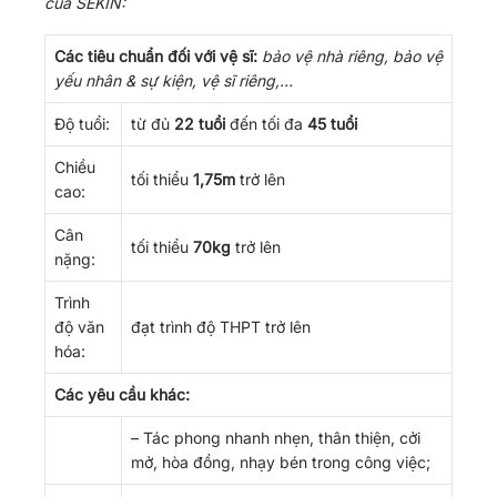
của SEKIN:
Các tiêu chuẩn đối với vệ sĩ:
bảo vệ nhà riêng, bảo vệ
yếu nhân & sự kiện, vệ sĩ riêng,…
Độ tuổi:
từ đủ
22 tuổi
đến tối đa
45 tuổi
Chiều
tối thiểu
1,75m
trở lên
cao:
Cân
tối thiểu
70kg
trở lên
nặng:
Trình
độ văn
đạt trình độ THPT trở lên
hóa:
Các yêu cầu khác:
– Tác phong nhanh nhẹn, thân thiện, cởi
mở, hòa đồng, nhạy bén trong công việc;