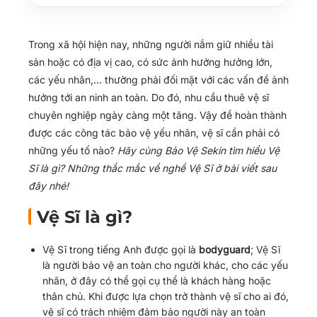
Chuyên Nghiệp:
Một số tố chất mà một Vệ Sĩ Chuyên
Trong xã hội hiện nay, những người nắm giữ nhiều tài
Nghiệp cần có:
sản hoặc có địa vị cao, có sức ảnh hưởng hưởng lớn,
các yếu nhân,… thường phải đối mặt với các vấn đề ảnh
hưởng tới an ninh an toàn. Do đó, nhu cầu thuê vệ sĩ
chuyên nghiệp ngày càng một tăng. Vậy để hoàn thành
được các công tác bảo vệ yếu nhân, vệ sĩ cần phải có
những yếu tố nào?
Hãy cùng Bảo Vệ Sekin tìm hiểu Vệ
Sĩ là gì? Những thắc mắc về nghề Vệ Sĩ ở bài viết sau
đây nhé!
Vệ Sĩ là gì?
Vệ Sĩ trong tiếng Anh được gọi là
bodyguard
; Vệ Sĩ
là người bảo vệ an toàn cho người khác, cho các yếu
nhân, ở đây có thể gọi cụ thể là khách hàng hoặc
thân chủ. Khi được lựa chọn trở thành vệ sĩ cho ai đó,
vệ sĩ có trách nhiệm đảm bảo người này an toàn