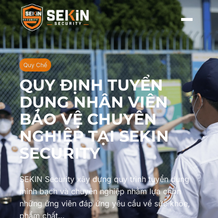
Quy Chế
QUY ĐỊNH TUYỂN
DỤNG NHÂN VIÊN
BẢO VỆ CHUYÊN
NGHIỆP TẠI SEKIN
SECURITY
SEKIN Security xây dựng quy trình tuyển dụng
minh bạch và chuyên nghiệp nhằm lựa chọn
những ứng viên đáp ứng yêu cầu về sức khỏe,
phẩm chất…