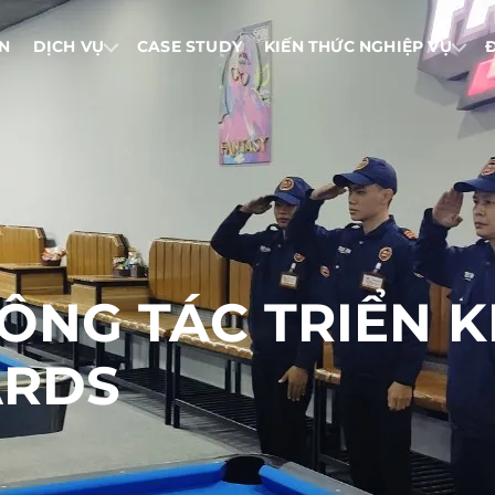
IN
DỊCH VỤ
CASE STUDY
KIẾN THỨC NGHIỆP VỤ
NG TÁC TRIỂN KH
ARDS