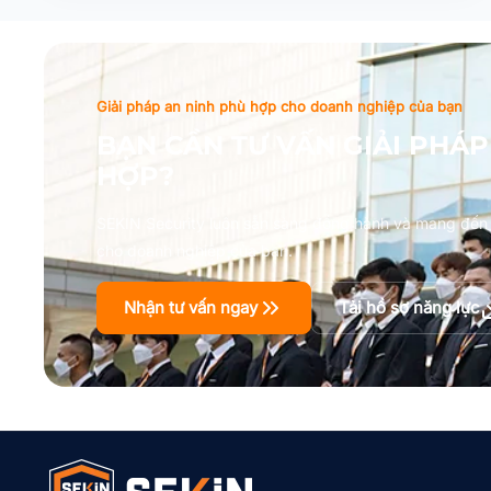
Giải pháp an ninh phù hợp cho doanh nghiệp của bạn
BẠN CẦN TƯ VẤN GIẢI PHÁP
HỢP?
SEKIN Security luôn sẵn sàng đồng hành và mang đến g
cho doanh nghiệp của bạn.
Nhận tư vấn ngay
Tải hồ sơ năng lực