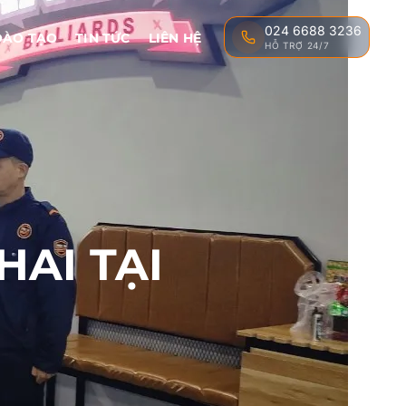
024 6688 3236
ĐÀO TẠO
TIN TỨC
LIÊN HỆ
HỖ TRỢ 24/7
AI TẠI