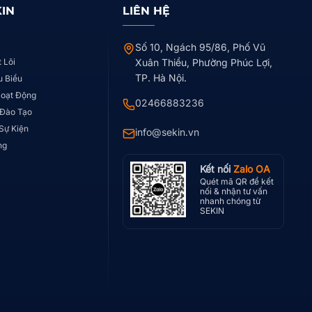
KIN
LIÊN HỆ
Số 10, Ngách 95/86, Phố Vũ
t Lõi
Xuân Thiều, Phường Phúc Lợi,
TP. Hà Nội.
u Biểu
Hoạt Động
02466883236
 Đào Tạo
 Sự Kiện
info@sekin.vn
ng
Kết nối
Zalo OA
Quét mã QR để kết
nối & nhận tư vấn
nhanh chóng từ
SEKIN