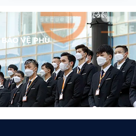
 BẢO VỆ PHÙ
iải pháp an ninh tối ưu