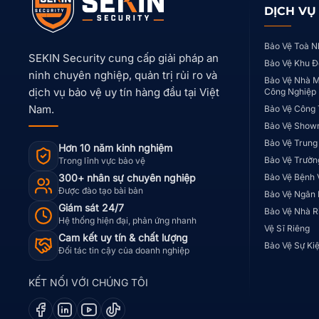
DỊCH VỤ
Bảo Vệ Toà N
SEKIN Security cung cấp giải pháp an
Bảo Vệ Khu Đ
ninh chuyên nghiệp, quản trị rủi ro và
Bảo Vệ Nhà M
dịch vụ bảo vệ uy tín hàng đầu tại Việt
Công Nghiệp
Nam.
Bảo Vệ Công 
Bảo Vệ Show
Bảo Vệ Trung
Hơn 10 năm kinh nghiệm
Bảo Vệ Trườn
Trong lĩnh vực bảo vệ
300+ nhân sự chuyên nghiệp
Bảo Vệ Bệnh 
Được đào tạo bài bản
Bảo Vệ Ngân
Giám sát 24/7
Bảo Vệ Nhà R
Hệ thống hiện đại, phản ứng nhanh
Vệ Sĩ Riêng
Cam kết uy tín & chất lượng
Bảo Vệ Sự Ki
Đối tác tin cậy của doanh nghiệp
KẾT NỐI VỚI CHÚNG TÔI