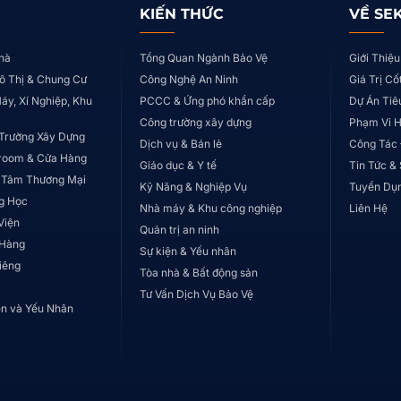
KIẾN THỨC
VỀ SE
hà
Tổng Quan Ngành Bảo Vệ
Giới Thiệu
ô Thị & Chung Cư
Công Nghệ An Ninh
Giá Trị Cố
áy, Xí Nghiệp, Khu
PCCC & Ứng phó khẩn cấp
Dự Án Tiê
Công trường xây dựng
Phạm Vi 
Trường Xây Dựng
Dịch vụ & Bán lẻ
Công Tác
room & Cửa Hàng
Giáo dục & Y tế
Tin Tức &
 Tâm Thương Mại
Kỹ Năng & Nghiệp Vụ
Tuyển Dụ
g Học
Nhà máy & Khu công nghiệp
Liên Hệ
Viện
Quản trị an ninh
 Hàng
Sự kiện & Yếu nhân
iêng
Tòa nhà & Bất động sản
Tư Vấn Dịch Vụ Bảo Vệ
ện và Yếu Nhân