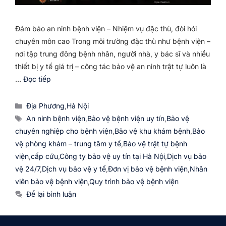
Đảm bảo an ninh bệnh viện – Nhiệm vụ đặc thù, đòi hỏi
chuyên môn cao Trong môi trường đặc thù như bệnh viện –
nơi tập trung đông bệnh nhân, người nhà, y bác sĩ và nhiều
thiết bị y tế giá trị – công tác bảo vệ an ninh trật tự luôn là
…
Đọc tiếp
Danh
Địa Phương
,
Hà Nội
mục
Thẻ
An ninh bệnh viện
,
Bảo vệ bệnh viện uy tín
,
Bảo vệ
chuyên nghiệp cho bệnh viện
,
Bảo vệ khu khám bệnh
,
Bảo
vệ phòng khám – trung tâm y tế
,
Bảo vệ trật tự bệnh
viện
,
cấp cứu
,
Công ty bảo vệ uy tín tại Hà Nội
,
Dịch vụ bảo
vệ 24/7
,
Dịch vụ bảo vệ y tế
,
Đơn vị bảo vệ bệnh viện
,
Nhân
viên bảo vệ bệnh viện
,
Quy trình bảo vệ bệnh viện
Để lại bình luận