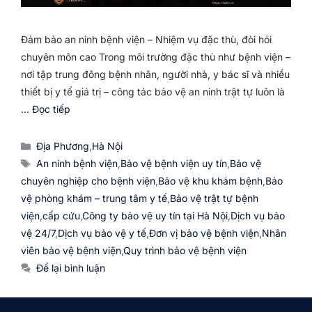
Đảm bảo an ninh bệnh viện – Nhiệm vụ đặc thù, đòi hỏi
chuyên môn cao Trong môi trường đặc thù như bệnh viện –
nơi tập trung đông bệnh nhân, người nhà, y bác sĩ và nhiều
thiết bị y tế giá trị – công tác bảo vệ an ninh trật tự luôn là
…
Đọc tiếp
Danh
Địa Phương
,
Hà Nội
mục
Thẻ
An ninh bệnh viện
,
Bảo vệ bệnh viện uy tín
,
Bảo vệ
chuyên nghiệp cho bệnh viện
,
Bảo vệ khu khám bệnh
,
Bảo
vệ phòng khám – trung tâm y tế
,
Bảo vệ trật tự bệnh
viện
,
cấp cứu
,
Công ty bảo vệ uy tín tại Hà Nội
,
Dịch vụ bảo
vệ 24/7
,
Dịch vụ bảo vệ y tế
,
Đơn vị bảo vệ bệnh viện
,
Nhân
viên bảo vệ bệnh viện
,
Quy trình bảo vệ bệnh viện
Để lại bình luận