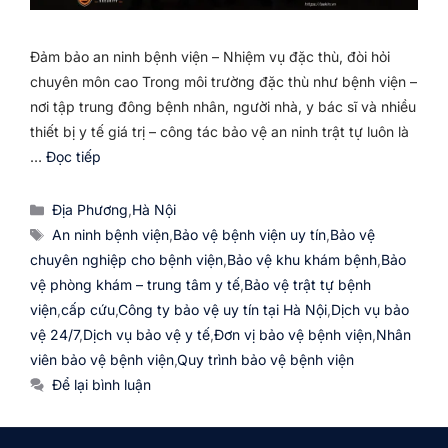
Đảm bảo an ninh bệnh viện – Nhiệm vụ đặc thù, đòi hỏi
chuyên môn cao Trong môi trường đặc thù như bệnh viện –
nơi tập trung đông bệnh nhân, người nhà, y bác sĩ và nhiều
thiết bị y tế giá trị – công tác bảo vệ an ninh trật tự luôn là
…
Đọc tiếp
Danh
Địa Phương
,
Hà Nội
mục
Thẻ
An ninh bệnh viện
,
Bảo vệ bệnh viện uy tín
,
Bảo vệ
chuyên nghiệp cho bệnh viện
,
Bảo vệ khu khám bệnh
,
Bảo
vệ phòng khám – trung tâm y tế
,
Bảo vệ trật tự bệnh
viện
,
cấp cứu
,
Công ty bảo vệ uy tín tại Hà Nội
,
Dịch vụ bảo
vệ 24/7
,
Dịch vụ bảo vệ y tế
,
Đơn vị bảo vệ bệnh viện
,
Nhân
viên bảo vệ bệnh viện
,
Quy trình bảo vệ bệnh viện
Để lại bình luận